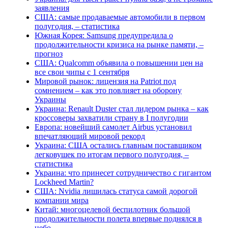
заявления
США: самые продаваемые автомобили в первом
полугодия, – статистика
Южная Корея: Samsung предупредила о
продолжительности кризиса на рынке памяти, –
прогноз
США: Qualcomm объявила о повышении цен на
все свои чипы с 1 сентября
Мировой рынок: лицензия на Patriot под
сомнением – как это повлияет на оборону
Украины
Украина: Renault Duster стал лидером рынка – как
кроссоверы захватили страну в I полугодии
Европа: новейший самолет Airbus установил
впечатляющий мировой рекорд
Украина: США остались главным поставщиком
легковушек по итогам первого полугодия, –
статистика
Украина: что принесет сотрудничество с гигантом
Lockheed Martin?
США: Nvidia лишилась статуса самой дорогой
компании мира
Китай: многоцелевой беспилотник большой
продолжительности полета впервые поднялся в
небо