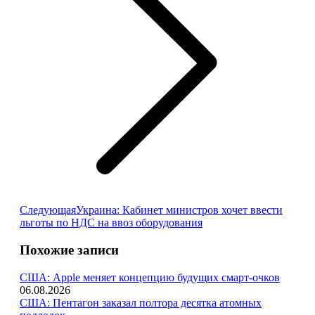
Следующая
Следующая
Украина: Кабинет министров хочет ввести
запись:
льготы по НДС на ввоз оборудования
Похожие записи
США: Apple меняет концепцию будущих смарт-очков
06.08.2026
США: Пентагон заказал полтора десятка атомных