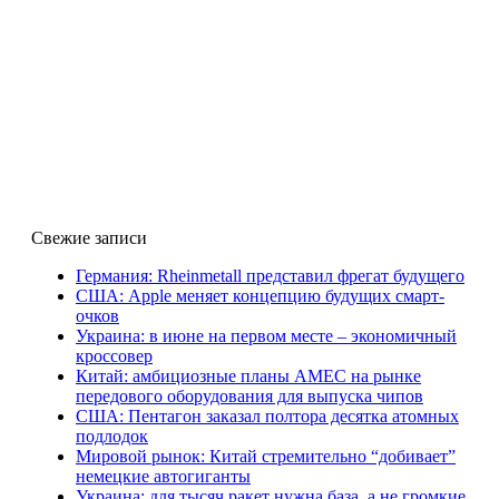
Свежие записи
Германия: Rheinmetall представил фрегат будущего
США: Apple меняет концепцию будущих смарт-
очков
Украина: в июне на первом месте – экономичный
кроссовер
Китай: амбициозные планы AMEC на рынке
передового оборудования для выпуска чипов
США: Пентагон заказал полтора десятка атомных
подлодок
Мировой рынок: Китай стремительно “добивает”
немецкие автогиганты
Украина: для тысяч ракет нужна база, а не громкие