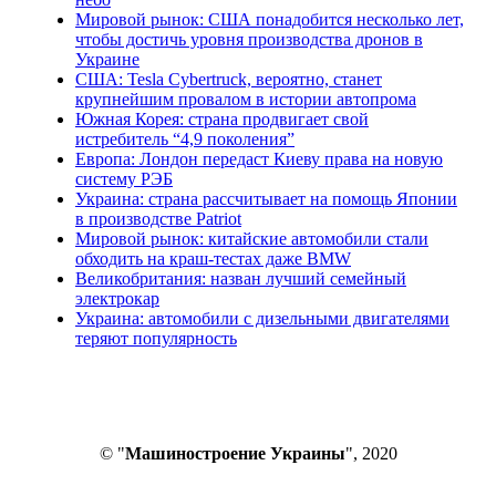
Мировой рынок: США понадобится несколько лет,
чтобы достичь уровня производства дронов в
Украине
США: Tesla Cybertruck, вероятно, станет
крупнейшим провалом в истории автопрома
Южная Корея: страна продвигает свой
истребитель “4,9 поколения”
Европа: Лондон передаст Киеву права на новую
систему РЭБ
Украина: страна рассчитывает на помощь Японии
в производстве Patriot
Мировой рынок: китайские автомобили стали
обходить на краш-тестах даже BMW
Великобритания: назван лучший семейный
электрокар
Украина: автомобили с дизельными двигателями
теряют популярность
© "
Машиностроение Украины
", 2020
В