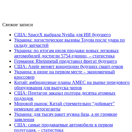
Свежие записи
США: SpaceX выбрала Nvidia для ИИ будущего
Украина: логистические вызовы Toyota после удара по
складу запчастей
Украина: по итогам июля продажи новых легковых
автомобилей достигли 5754 единиц, – статистика
Германия: Rheinmetall представил фрегат будущего
США: Apple меняет концепцию будущих смарт-очков
Украина: в июне на первом месте – экономичный
кроссовер
Китай: амбициозные планы AMEC на рынке передового
оборудования для выпуска чипов
США: Пентагон заказал полтора десятка атомных
подлодок
Мировой рынок: Китай стремительно “добивает”
немецкие автогиганты
Украина: для тысяч ракет нужна база, а не громкие
заявления
США: самые продаваемые автомобили в первом
полугодия, – статистика