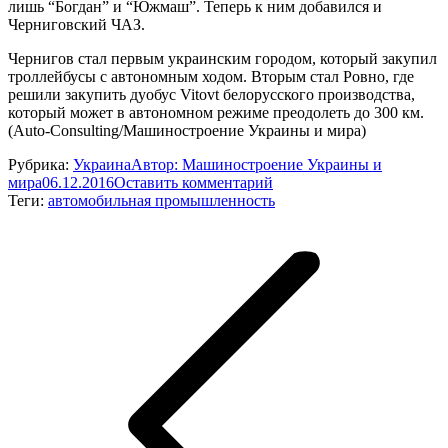
лишь “Богдан” и “Южмаш”. Теперь к ним добавился и
Черниговский ЧАЗ.
Чернигов стал первым украинским городом, который закупил
троллейбусы с автономным ходом. Вторым стал Ровно, где
решили закупить дуобус Vitovt белорусского производства,
который может в автономном режиме преодолеть до 300 км.
(Auto-Consulting/Машиностроение Украины и мира)
Рубрика:
Украина
Автор:
Машиностроение Украины и
мира
06.12.2016
Оставить комментарий
Теги:
автомобильная промышленность
Навигация
по
записям