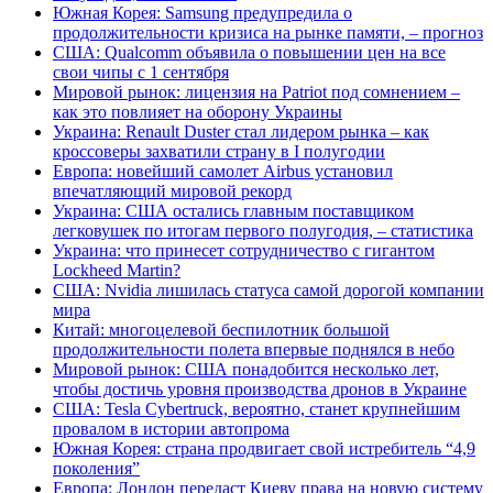
Южная Корея: Samsung предупредила о
продолжительности кризиса на рынке памяти, – прогноз
США: Qualcomm объявила о повышении цен на все
свои чипы с 1 сентября
Мировой рынок: лицензия на Patriot под сомнением –
как это повлияет на оборону Украины
Украина: Renault Duster стал лидером рынка – как
кроссоверы захватили страну в I полугодии
Европа: новейший самолет Airbus установил
впечатляющий мировой рекорд
Украина: США остались главным поставщиком
легковушек по итогам первого полугодия, – статистика
Украина: что принесет сотрудничество с гигантом
Lockheed Martin?
США: Nvidia лишилась статуса самой дорогой компании
мира
Китай: многоцелевой беспилотник большой
продолжительности полета впервые поднялся в небо
Мировой рынок: США понадобится несколько лет,
чтобы достичь уровня производства дронов в Украине
США: Tesla Cybertruck, вероятно, станет крупнейшим
провалом в истории автопрома
Южная Корея: страна продвигает свой истребитель “4,9
поколения”
Европа: Лондон передаст Киеву права на новую систему