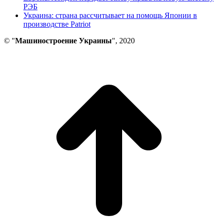
РЭБ
Украина: страна рассчитывает на помощь Японии в
производстве Patriot
© "
Машиностроение Украины
", 2020
В