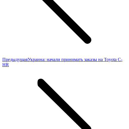
Предыдущая
Предыдущая
Украина: начали принимать заказы на Toyota C-
запись:
HR