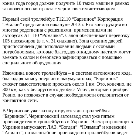
конца года город должен получить 10 таких машин в рамках
заключенного контракта с черниговским автозаводом.
Первый свой троллейбус Т12110 “Барвинок” Корпорация
“Эталон” представила накануне 2013 г. Его конструкция во
многом родственна с решениями, примененными на
автобусах А11110 “Ромашка”. Салон обеспечивает перевозку
105 пассажиров (в т. ч. 31 сидящих). Зона средних дверей
приспособлена для использования людьми с особыми
потребностями, которые благодаря откидному настилу могут
въехать в салон и безопасно зафиксироваться с помощью
специального оборудования.
Изюминка нового троллейбуса – в системе автономного хода,
благодаря запасу энергии в аккумуляторах, “Барвинок”
сможет самостоятельно проехать около 1 км. Это, конечно, не
300 км, как у белорусского дуобуса Vitovt, который приобрел
Ровно, но позволяет в случае необходимости отклониться от
контактной сети.
В Чернигове уже эксплуатируются два троллейбуса
“Барвинок”. Черниговский автозавод стал уже пятым
производителем троллейбусов в Украине. Электротранспорт в
Украине выпускают: ЛАЗ, “Богдан”, “Южмаш” и киевский
“Авиант”, но масштабное производство троллейбусов ведет