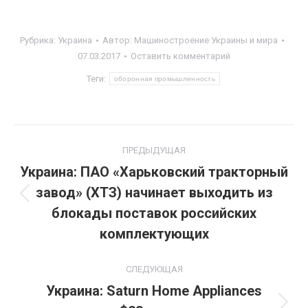
Рубрика:
Украина
Автор:
Машиностроение Украины и мира
07.03.2017
Оставить комментарий
Теги:
оборонная промышленность
Навигация
ПРЕДЫДУЩАЯ
по
Украина: ПАО «Харьковский тракторный
завод» (ХТЗ) начинает выходить из
записям
Предыдущая
блокады поставок российских
запись:
комплектующих
СЛЕДУЮЩАЯ
Украина: Saturn Home Аppliances