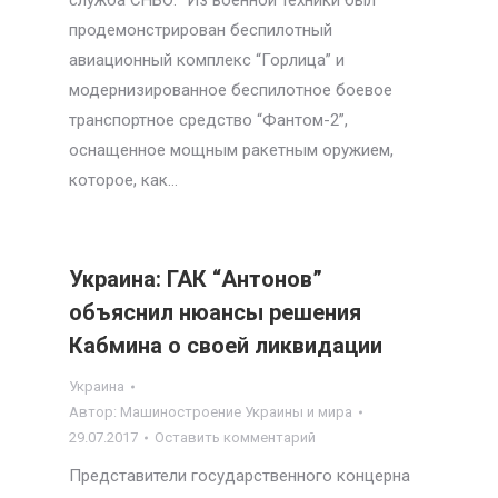
служба СНБО. “Из военной техники был
продемонстрирован беспилотный
авиационный комплекс “Горлица” и
модернизированное беспилотное боевое
транспортное средство “Фантом-2”,
оснащенное мощным ракетным оружием,
которое, как…
Украина: ГАК “Антонов”
объяснил нюансы решения
Кабмина о своей ликвидации
Украина
Автор:
Машиностроение Украины и мира
29.07.2017
Оставить комментарий
Представители государственного концерна