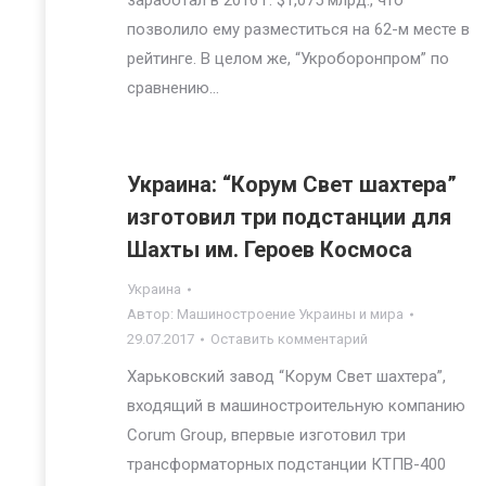
заработал в 2016 г. $1,075 млрд., что
позволило ему разместиться на 62-м месте в
рейтинге. В целом же, “Укроборонпром” по
сравнению…
Украина: “Корум Свет шахтера”
изготовил три подстанции для
Шахты им. Героев Космоса
Украина
Автор:
Машиностроение Украины и мира
29.07.2017
Оставить комментарий
Харьковский завод “Корум Свет шахтера”,
входящий в машиностроительную компанию
Corum Group, впервые изготовил три
трансформаторных подстанции КТПВ-400