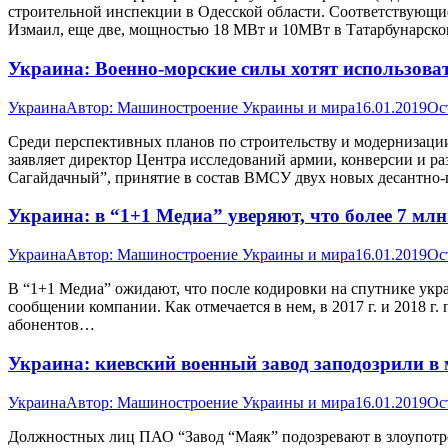
строительной инспекции в Одесской области. Соответствующие
Измаил, еще две, мощностью 18 МВт и 10МВт в Татарбунарск
Украина: Военно-морские силы хотят использова
Украина
Автор:
Машиностроение Украины и мира
16.01.2019
Ос
Среди перспективных планов по строительству и модернизаци
заявляет директор Центра исследований армии, конверсии и р
Сагайдачный”, принятие в состав ВМСУ двух новых десантно-
Украина: в “1+1 Медиа” уверяют, что более 7 млн
Украина
Автор:
Машиностроение Украины и мира
16.01.2019
Ос
В “1+1 Медиа” ожидают, что после кодировки на спутнике украи
сообщении компании. Как отмечается в нем, в 2017 г. и 2018 г.
абонентов…
Украина: киевский военный завод заподозрили в
Украина
Автор:
Машиностроение Украины и мира
16.01.2019
Ос
Должностных лиц ПАО “Завод “Маяк” подозревают в злоупотр