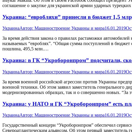
Baykar Makina. Об этом в своем Facebook сообщил президент
соглашение о закупке для украинской армии ударных турецких
Украина: “евробляхи” принесли в бюджет 1,5 млрд
Украина
Автор:
Машиностроение Украины и мира
16.01.2019
Ос
За время действия закона о правилах растаможки автомобилей 
называемых “евроблях”. “Общая сумма поступлений в бюджет от
пошлина, 495,5 млн.…
Украина: в ГК “Укроборонпром” подсчитали, ско
Украина
Автор:
Машиностроение Украины и мира
16.01.2019
Ос
За время военной российской агрессии против Украины предп
военной техники. Об этом заявил заместитель генерального ди
модернизированных образцах, так и о совершенно новых. “За
Украина: у НАТО и ГК “Укроборонпром” есть пл
Украина
Автор:
Машиностроение Украины и мира
16.01.2019
Ос
Государственный концерн “Укроборонпром” обеспечил сервисно
Североатлантическим альянсом. Об этом первый заместитель г