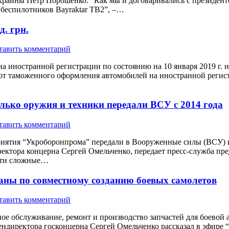
 Украины Петр Порошенко. “Как мы и договаривались с президе
 беспилотников Bayraktar TB2”, –…
. грн.
тавить комментарий
на иностранной регистрации по состоянию на 10 января 2019 г. 
 таможенного оформления автомобилей на иностранной регистрац
лько оружия и техники передали ВСУ с 2014 года
тавить комментарий
риятия “Укроборонпрома” передали в Вооруженные силы (ВСУ) и
ректора концерна Сергей Омельченко, передает пресс-служба пре
 эти сложные…
аны по совместному созданию боевых самолетов
тавить комментарий
е обслуживание, ремонт и производство запчастей для боевой а
ендиректора госконцерна Сергей Омельченко рассказал в эфире