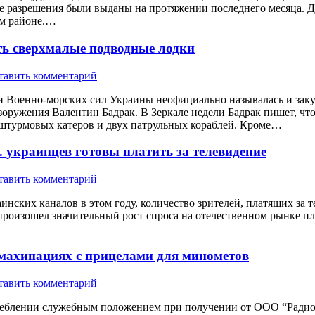
 разрешения были выданы на протяжении последнего месяца. Две
ом районе.…
ть сверхмалые подводные лодки
тавить комментарий
и Военно-морских сил Украины неофициально называлась и заку
азоружения Валентин Бадрак. В Зеркале недели Бадрак пишет, ч
штурмовых катеров и двух патрульных кораблей. Кроме…
. украинцев готовы платить за телевидение
тавить комментарий
нских каналов в этом году, количество зрителей, платящих за т
 произошел значительный рост спроса на отечественном рынке плат
 махинациях с прицелами для минометов
тавить комментарий
еблении служебным положением при получении от ООО “Радиоап