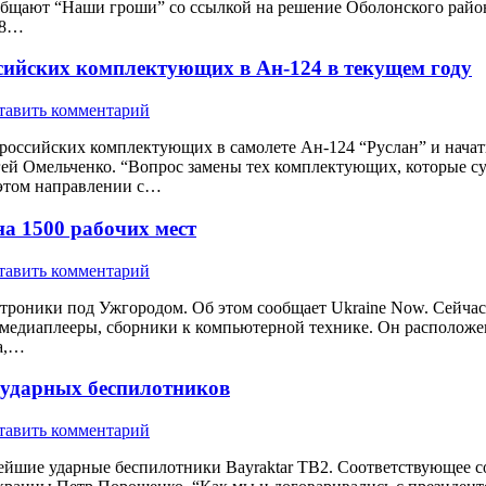
ообщают “Наши гроши” со ссылкой на решение Оболонского район
18…
ссийских комплектующих в Ан-124 в текущем году
тавить комментарий
 российских комплектующих в самолете Ан-124 “Руслан” и начат
ей Омельченко. “Вопрос замены тех комплектующих, которые сущ
 этом направлении с…
а 1500 рабочих мест
тавить комментарий
ектроники под Ужгородом. Об этом сообщает Ukraine Now. Сейчас
медиаплееры, сборники к компьютерной технике. Он расположен 
ca,…
е ударных беспилотников
тавить комментарий
йшие ударные беспилотники Bayraktar TB2. Соответствующее с