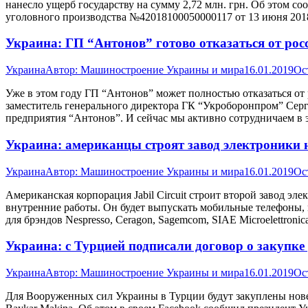
нанесло ущерб государству на сумму 2,72 млн. грн. Об этом с
уголовного производства №42018100050000117 от 13 июня 20
Украина: ГП “Антонов” готово отказаться от ро
Украина
Автор:
Машиностроение Украины и мира
16.01.2019
Ос
Уже в этом году ГП “Антонов” может полностью отказаться от
заместитель генерального директора ГК “Укроборонпром” Серг
предприятия “Антонов”. И сейчас мы активно сотрудничаем в
Украина: американцы строят завод электроники н
Украина
Автор:
Машиностроение Украины и мира
16.01.2019
Ос
Американская корпорация Jabil Circuit строит второй завод эл
внутренние работы. Он будет выпускать мобильные телефоны, 
для брэндов Nespresso, Ceragon, Sagemcom, SIAE Microelettroni
Украина: с Турцией подписали договор о закупк
Украина
Автор:
Машиностроение Украины и мира
16.01.2019
Ос
Для Вооруженных сил Украины в Турции будут закуплены нове