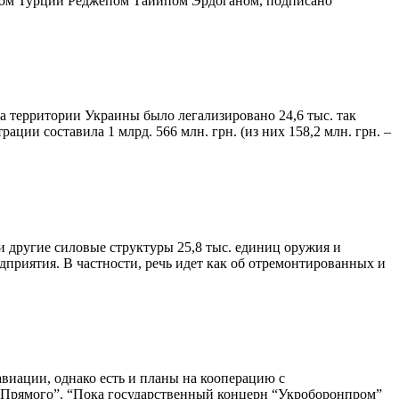
нтом Турции Реджепом Тайипом Эрдоганом, подписано
на территории Украины было легализировано 24,6 тыс. так
ии составила 1 млрд. 566 млн. грн. (из них 158,2 млн. грн. –
 другие силовые структуры 25,8 тыс. единиц оружия и
дприятия. В частности, речь идет как об отремонтированных и
виации, однако есть и планы на кооперацию с
 “Прямого”. “Пока государственный концерн “Укроборонпром”