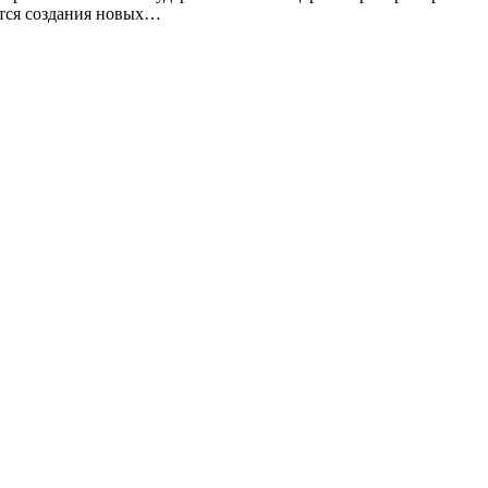
ется создания новых…
В