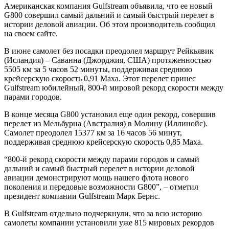
Американская компания Gulfstream объявила, что ее новый
G800 совершил самый дальний и самый быстрый перелет в
истории деловой авиации. Об этом производитель сообщил
на своем сайте.
В июне самолет без посадки преодолел маршрут Рейкьявик
(Исландия) – Саванна (Джорджия, США) протяженностью
5505 км за 5 часов 52 минуты, поддерживая среднюю
крейсерскую скорость 0,91 Маха. Этот перелет принес
Gulfstream юбилейный, 800-й мировой рекорд скорости между
парами городов.
В конце месяца G800 установил еще один рекорд, совершив
перелет из Мельбурна (Австралия) в Молину (Иллинойс).
Самолет преодолел 15377 км за 16 часов 56 минут,
поддерживая среднюю крейсерскую скорость 0,85 Маха.
“800-й рекорд скорости между парами городов и самый
дальний и самый быстрый перелет в истории деловой
авиации демонстрируют мощь нашего флота нового
поколения и передовые возможности G800”, – отметил
президент компании Gulfstream Марк Бернс.
В Gulfstream отдельно подчеркнули, что за всю историю
самолеты компании установили уже 815 мировых рекордов