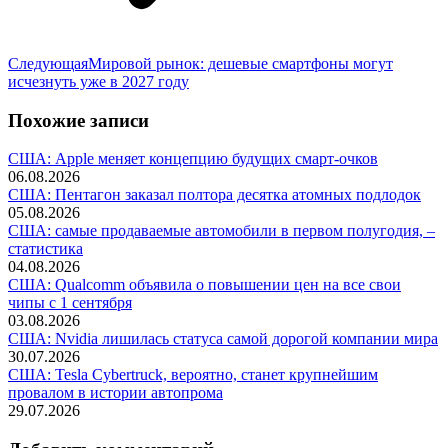
Следующая
Следующая
Мировой рынок: дешевые смартфоны могут
запись:
исчезнуть уже в 2027 году
Похожие записи
США: Apple меняет концепцию будущих смарт-очков
06.08.2026
США: Пентагон заказал полтора десятка атомных подлодок
05.08.2026
США: самые продаваемые автомобили в первом полугодия, –
статистика
04.08.2026
США: Qualcomm объявила о повышении цен на все свои
чипы с 1 сентября
03.08.2026
США: Nvidia лишилась статуса самой дорогой компании мира
30.07.2026
США: Tesla Cybertruck, вероятно, станет крупнейшим
провалом в истории автопрома
29.07.2026