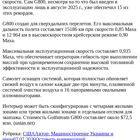
скорости. Сам G800, несмотря на то что был введен в
эксплуатацию лишь в августе 2025 г., уже обеспечил 15 из
этих рекордов.
G800 создан для сверхдальних перелетов. Его максимальная
дальность полета составляет 15186 км при скорости 0,85 Маха
и 12 964 км в высокоскоростном крейсерском режиме 0,90
Маха.
Максимальная эксплуатационная скорость составляет 0,935
Маха, что обеспечивает операторам гибкость при выполнении
миссий при одновременном сохранении высокой топливной
эффективности и эксплуатационной надежности.
Самолет оснащен системой, которая полностью обновляет
свежий воздух в салоне каждые две-три минуты, плазменной
системой очистки воздуха и 16 панорамными овальными
иллюминаторами.
Интерьер может быть сконфигурирован с четырьмя жилыми
зонами или тремя жилыми зонами и отдельным отсеком для
экипажа. Стоимость Gulfstream G800 составляет около $72,5
млн. (unian.net)
Рубрика:
США
Автор:
Машиностроение Украины и
мира
07.07.2026
Оставить комментарий