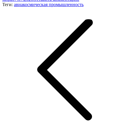
Теги:
авиакосмическая промышленность
Навигация
по
записям