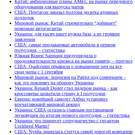
Китай: амбициозные планы AMEC на рынке передового
оборудования для выпуска чипов
США: Пентагон заказал полтора десятка атомных
подлодок
Мировой рынок: Китай стремительно “добивает”
немецкие автогиганты
Украина: для тысяч ракет нужна база, а не громкие
заявления
США: самые продаваемые автомобили в первом
полугодия, – статистика
Южная Корея: Samsung предупредила о
продолжительности кризиса на рынке памяти, – прогноз
США: Qualcomm объявила о повышении цен на все
свои чипы с 1 сентября
Мировой рынок: лицензия на Patriot под сомнением –
как это повлияет на оборону Украины
Украина: Renault Duster стал лидером рынка – как
кроссоверы захватили страну в I полугодии
Европа: новейший самолет Airbus установил
впечатляющий мировой рекорд
Украина: США остались главным поставщиком
легковушек по итогам первого полугодия, – статистика
Украина: что принесет сотрудничество с гигантом
Lockheed Martin?
США: Nvidia лишилась статуса самой дорогой компании