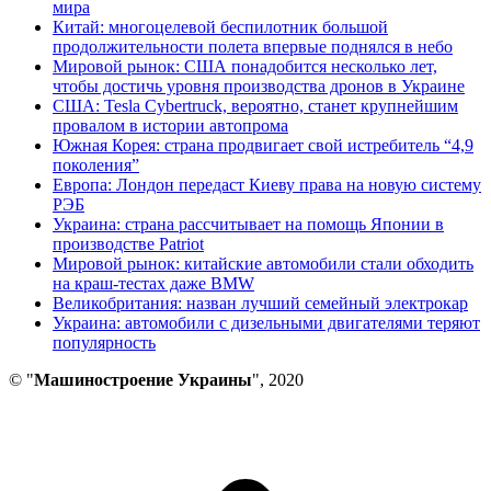
мира
Китай: многоцелевой беспилотник большой
продолжительности полета впервые поднялся в небо
Мировой рынок: США понадобится несколько лет,
чтобы достичь уровня производства дронов в Украине
США: Tesla Cybertruck, вероятно, станет крупнейшим
провалом в истории автопрома
Южная Корея: страна продвигает свой истребитель “4,9
поколения”
Европа: Лондон передаст Киеву права на новую систему
РЭБ
Украина: страна рассчитывает на помощь Японии в
производстве Patriot
Мировой рынок: китайские автомобили стали обходить
на краш-тестах даже BMW
Великобритания: назван лучший семейный электрокар
Украина: автомобили с дизельными двигателями теряют
популярность
© "
Машиностроение Украины
", 2020
В