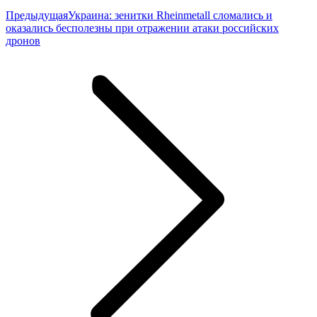
Предыдущая
Предыдущая
Украина: зенитки Rheinmetall сломались и
запись:
оказались бесполезны при отражении атаки российских
дронов