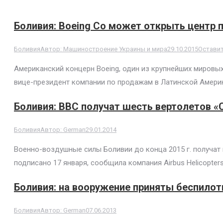
Боливия: Boeing Co может открыть центр 
Боливия
Автор:
Машиностроение Украины и мира
29.10.2015
Остави
Американский концерн Boeing, один из крупнейших мировы
вице-президент компании по продажам в Латинской Америк
Боливия: ВВС получат шесть вертолетов «
Боливия
Автор:
German
29.01.2014
Военно-воздушные силы Боливии до конца 2015 г. получат 
подписано 17 января, сообщила компания Airbus Helicopters
Боливия: на вооружение приняты беспилот
Боливия
Автор:
German
07.06.2013