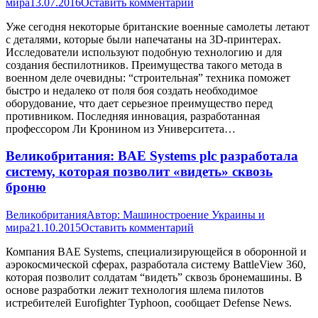
мира
13.07.2016
Оставить комментарий
Уже сегодня некоторые британские военные самолеты летают
с деталями, которые были напечатаны на 3D-принтерах.
Исследователи используют подобную технологию и для
создания беспилотников. Преимущества такого метода в
военном деле очевидны: “строительная” техника поможет
быстро и недалеко от поля боя создать необходимое
оборудование, что дает серьезное преимущество перед
противником. Последняя инновация, разработанная
профессором Ли Кронином из Университета…
Великобритания: BAE Systems plc разработала
систему, которая позволит «видеть» сквозь
броню
Великобритания
Автор:
Машиностроение Украины и
мира
21.10.2015
Оставить комментарий
Компания BAE Systems, специализирующейся в оборонной и
аэрокосмической сферах, разработала систему BattleView 360,
которая позволит солдатам “видеть” сквозь бронемашины. В
основе разработки лежит технология шлема пилотов
истребителей Eurofighter Typhoon, сообщает Defense News.