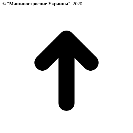
© "
Машиностроение Украины
", 2020
В