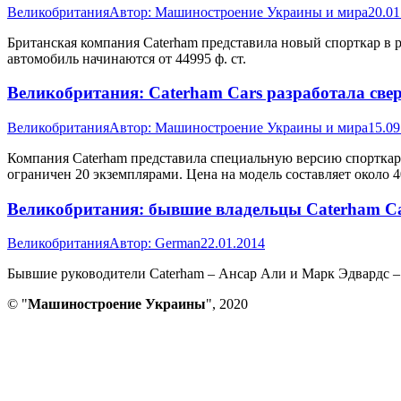
Великобритания
Автор:
Машиностроение Украины и мира
20.01
Британская компания Caterham представила новый спорткар в р
автомобиль начинаются от 44995 ф. ст.
Великобритания: Caterham Cars разработала све
Великобритания
Автор:
Машиностроение Украины и мира
15.09
Компания Caterham представила специальную версию спорткара
ограничен 20 экземплярами. Цена на модель составляет около 40
Великобритания: бывшие владельцы Caterham Ca
Великобритания
Автор:
German
22.01.2014
Бывшие руководители Caterham – Ансар Али и Марк Эдвардс – 
© "
Машиностроение Украины
", 2020