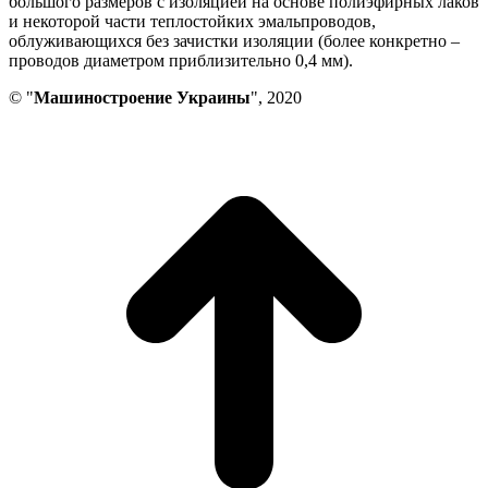
большого размеров с изоляцией на основе полиэфирных лаков
и некоторой части теплостойких эмальпроводов,
облуживающихся без зачистки изоляции (более конкретно –
проводов диаметром приблизительно 0,4 мм).
© "
Машиностроение Украины
", 2020
В