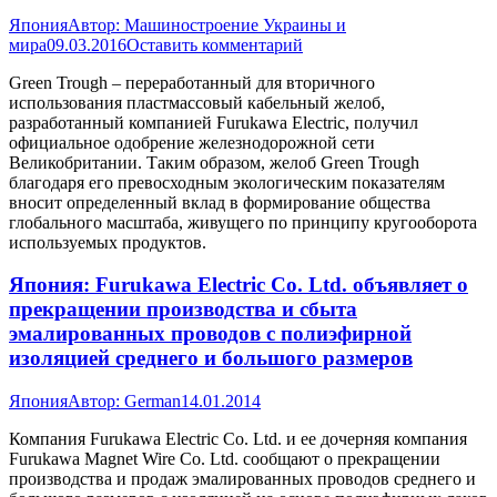
Япония
Автор:
Машиностроение Украины и
мира
09.03.2016
Оставить комментарий
Green Trough – переработанный для вторичного
использования пластмассовый кабельный желоб,
разработанный компанией Furukawa Electric, получил
официальное одобрение железнодорожной сети
Великобритании. Таким образом, желоб Green Trough
благодаря его превосходным экологическим показателям
вносит определенный вклад в формирование общества
глобального масштаба, живущего по принципу кругооборота
используемых продуктов.
Япония: Furukawa Electric Co. Ltd. объявляет о
прекращении производства и сбыта
эмалированных проводов с полиэфирной
изоляцией среднего и большого размеров
Япония
Автор:
German
14.01.2014
Компания Furukawa Electric Co. Ltd. и ее дочерняя компания
Furukawa Magnet Wire Co. Ltd. сообщают о прекращении
производства и продаж эмалированных проводов среднего и