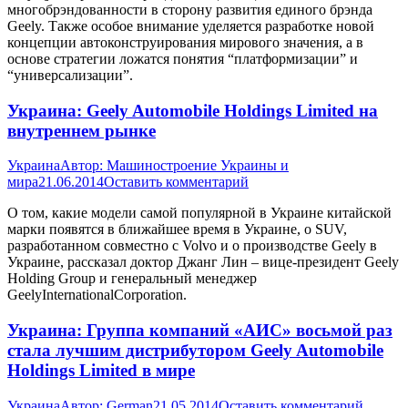
многобрэндованности в сторону развития единого брэнда
Geely. Также особое внимание уделяется разработке новой
концепции автоконструирования мирового значения, а в
основе стратегии ложатся понятия “платформизации” и
“универсализации”.
Украина: Geely Automobile Holdings Limited на
внутреннем рынке
Украина
Автор:
Машиностроение Украины и
мира
21.06.2014
Оставить комментарий
О том, какие модели самой популярной в Украине китайской
марки появятся в ближайшее время в Украине, о SUV,
разработанном совместно с Volvo и о производстве Geely в
Украине, рассказал доктор Джанг Лин – вице-президент Geely
Holding Group и генеральный менеджер
GeelyInternationalCorporation.
Украина: Группа компаний «АИС» восьмой раз
стала лучшим дистрибутором Geely Automobile
Holdings Limited в мире
Украина
Автор:
German
21.05.2014
Оставить комментарий