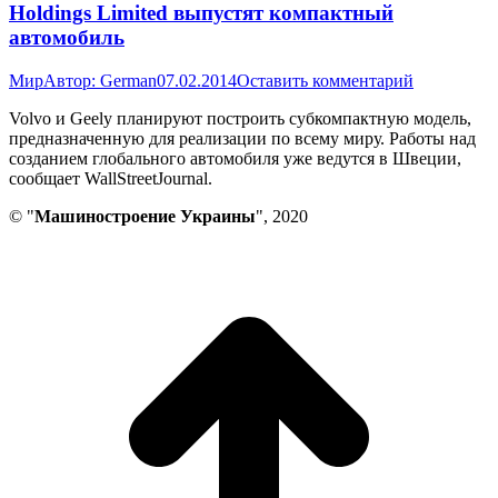
Holdings Limited выпустят компактный
автомобиль
Мир
Автор:
German
07.02.2014
Оставить комментарий
Volvo и Geely планируют построить субкомпактную модель,
предназначенную для реализации по всему миру. Работы над
созданием глобального автомобиля уже ведутся в Швеции,
сообщает WallStreetJournal.
© "
Машиностроение Украины
", 2020
В