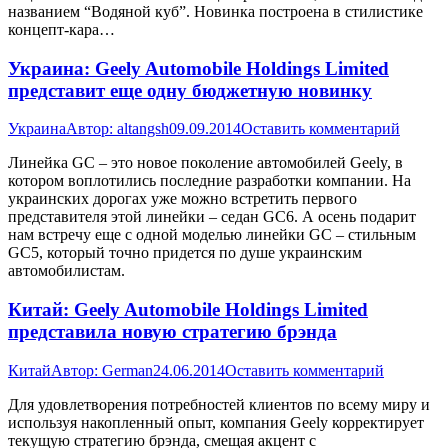
названием “Водяной куб”. Новинка построена в стилистике
концепт-кара…
Украина: Geely Automobile Holdings Limited
представит еще одну бюджетную новинку
Украина
Автор:
altangsh
09.09.2014
Оставить комментарий
Линейка GC – это новое поколение автомобилей Geely, в
котором воплотились последние разработки компании. На
украинских дорогах уже можно встретить первого
представителя этой линейки – седан GC6. А осень подарит
нам встречу еще с одной моделью линейки GC – стильным
GC5, который точно придется по душе украинским
автомобилистам.
Китай: Geely Automobile Holdings Limited
представила новую стратегию брэнда
Китай
Автор:
German
24.06.2014
Оставить комментарий
Для удовлетворения потребностей клиентов по всему миру и
используя накопленный опыт, компания Geely корректирует
текущую стратегию брэнда, смещая акцент с