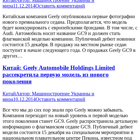
Китай
Автор:
Машиностроение Украины и
мира
11.12.2014
Оставить комментарий
Китайская компания Geely опубликовала первые фотографии
нового премиального седана. Предполагается, что модель
будет конкурировать с европейскими брэндами. В том числе, с
Audi. Автомобиль носит название GC9 и должен стать
флагманской моделью компании. Публичный дебют новинки
состоится 15 декабря. В продажу на местном рынке седан
поступит в начале следующего года. О продажах Geely GC9 в
других…
Китай: Geely Automobile Holdings Limited
рассекретила первую модель из нового
поколения
Китай
Автор:
Машиностроение Украины и
мира
10.12.2014
Оставить комментарий
Все что мы до сих пор знали про Geely можно забывать.
Компания переходит на новый уровень и первой моделью
этого поколения станет GC9. Geely распространила детальную
информацию о флагманском седане GC9. Публичный дебют
модели состоится 15 декабря на специальном мероприятии в
национальном плавательном центре Пекина, известном под