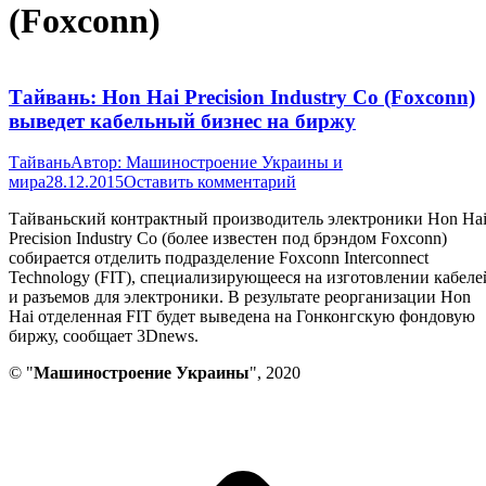
(Foxconn)
Тайвань: Hon Hai Precision Industry Co (Foxconn)
выведет кабельный бизнес на биржу
Тайвань
Автор:
Машиностроение Украины и
мира
28.12.2015
Оставить комментарий
Тайваньский контрактный производитель электроники Hon Ha
Precision Industry Co (более известен под брэндом Foxconn)
собирается отделить подразделение Foxconn Interconnect
Technology (FIT), специализирующееся на изготовлении кабеле
и разъемов для электроники. В результате реорганизации Hon
Hai отделенная FIT будет выведена на Гонконгскую фондовую
биржу, сообщает 3Dnews.
© "
Машиностроение Украины
", 2020
В