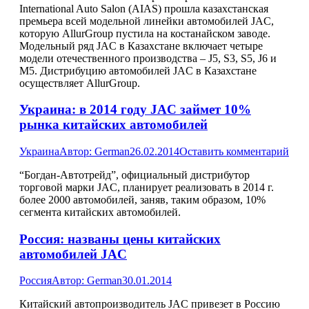
International Auto Salon (AIAS) прошла казахстанская
премьера всей модельной линейки автомобилей JAC,
которую AllurGroup пустила на костанайском заводе.
Модельный ряд JAC в Казахстане включает четыре
модели отечественного производства – J5, S3, S5, J6 и
M5. Дистрибуцию автомобилей JAC в Казахстане
осуществляет AllurGroup.
Украина: в 2014 году JAC займет 10%
рынка китайских автомобилей
Украина
Автор:
German
26.02.2014
Оставить комментарий
“Богдан-Автотрейд”, официальный дистрибутор
торговой марки JAC, планирует реализовать в 2014 г.
более 2000 автомобилей, заняв, таким образом, 10%
сегмента китайских автомобилей.
Россия: названы цены китайских
автомобилей JAC
Россия
Автор:
German
30.01.2014
Китайский автопроизводитель JAC привезет в Россию