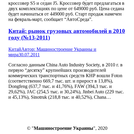
кроссовер S5 и седан J5. Кроссовер будет предлагаться в
двух комплектациях по цене от 649000 руб. Цена седана
будет начинаться от 449000 руб. Старт продаж намечен
на февраль-март, сообщает “АвтоСреда”.
Китай: рынок грузовых автомобилей в 2010
году (№13-2011)
Китай
Автор:
Машиностроение Украины и
мира
30.07.2011
Согласно данным China Auto Industry Society, в 2010 г. в
первую “десятку” крупнейших производителей
коммерческих транспортных средств КНР вошли Foton
(соответственно 669,7 тыс. шт. и прирост в 13,8%),
Dongfeng (637,7 тыс. и 41,76%), FAW (394,3 тыс. и
29,62%), JAC (254,5 тыс. и 30,24%), Jinbei Auto (229 тыс.
и 45,13%), Sinotruk (218,8 тыс. и 40,52%), Chana…
© "
Машиностроение Украины
", 2020
В