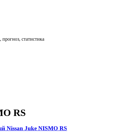
 прогноз, статистика
SMO RS
ый Nissan Juke NISMO RS