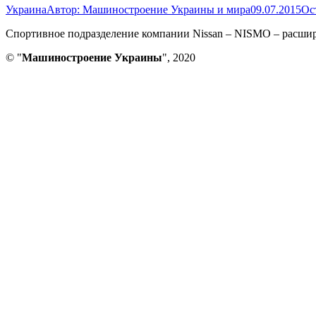
Украина
Автор:
Машиностроение Украины и мира
09.07.2015
Ос
Cпортивное подразделение компании Nissan – NISMO – расшир
© "
Машиностроение Украины
", 2020