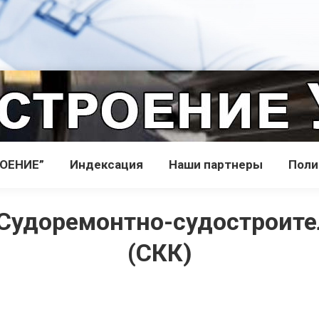
РОЕНИЕ”
Индекcация
Наши партнеры
Поли
Судоремонтно-судостроите
(СКК)