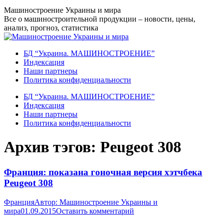
Перейти
Машиностроение Украины и мира
к
Все о машиностроительной продукции – новости, цены,
содержанию
анализ, прогноз, статистика
БД “Украина. МАШИНОСТРОЕНИЕ”
Индекcация
Наши партнеры
Политика конфиденциальности
БД “Украина. МАШИНОСТРОЕНИЕ”
Индекcация
Наши партнеры
Политика конфиденциальности
Архив тэгов:
Peugeot 308
Франция: показана гоночная версия хэтчбека
Peugeot 308
Франция
Автор:
Машиностроение Украины и
мира
01.09.2015
Оставить комментарий