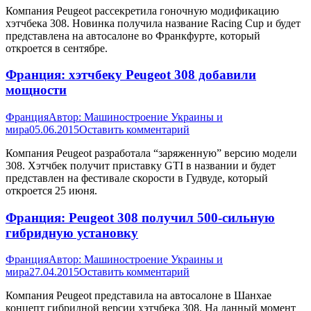
Компания Peugeot рассекретила гоночную модификацию
хэтчбека 308. Новинка получила название Racing Cup и будет
представлена на автосалоне во Франкфурте, который
откроется в сентябре.
Франция: хэтчбеку Peugeot 308 добавили
мощности
Франция
Автор:
Машиностроение Украины и
мира
05.06.2015
Оставить комментарий
Компания Peugeot разработала “заряженную” версию модели
308. Хэтчбек получит приставку GTI в названии и будет
представлен на фестивале скорости в Гудвуде, который
откроется 25 июня.
Франция: Peugeot 308 получил 500-сильную
гибридную установку
Франция
Автор:
Машиностроение Украины и
мира
27.04.2015
Оставить комментарий
Компания Peugeot представила на автосалоне в Шанхае
концепт гибридной версии хэтчбека 308. На данный момент