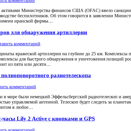
ить комментарий
ми активами Министерства финансов США (OFAC) ввело санкции
зводстве беспилотников. Об этом говорится в заявлении Мин
от имени иранской фирмы…
соров для обнаружения артиллерии
тавить комментарий
инаты вражеской артиллерии на глубине до 25 км. Комплексы пр
 комплексы для быстрого обнаружения и уничтожения позиций ро
тоит из пяти или десяти…
е полноповоротного радиотелескопа
вить комментарий
в мире были немецкий Эффельсбергский радиотелескоп и амери
ностью управляемой антенной. Телескоп будет следить за плане
изонтом в любое…
асы Lily 2 Active с кнопками и GPS
ить комментарий