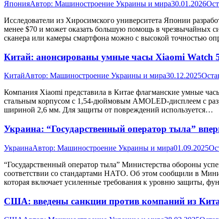
Япония
Автор:
Машиностроение Украины и мира
30.01.2026
Ост
Исследователи из Хиросимского университета Японии разработ
менее $70 и может оказать большую помощь в чрезвычайных с
сканера или камеры смартфона можно с высокой точностью оп
Китай: анонсированы умные часы Xiaomi Watch
Китай
Автор:
Машиностроение Украины и мира
30.12.2025
Оста
Компания Xiaomi представила в Китае флагманские умные ча
стальным корпусом с 1,54-дюймовым AMOLED-дисплеем с разреш
шириной 2,6 мм. Для защиты от повреждений используется…
Украина: “Государственный оператор тыла” впе
Украина
Автор:
Машиностроение Украины и мира
01.09.2025
Ос
“Государственный оператор тыла” Министерства обороны успе
соответствии со стандартами НАТО. Об этом сообщили в Минис
которая включает усиленные требования к уровню защиты, ф
США: введены санкции против компаний из Кита