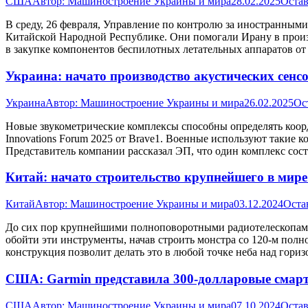
США
Автор:
Машиностроение Украины и мира
28.02.2025
Остав
В среду, 26 февраля, Управление по контролю за иностранны
Китайской Народной Республике. Они помогали Ирану в прои
в закупке компонентов беспилотных летательных аппаратов 
Украина: начато производство акустических сен
Украина
Автор:
Машиностроение Украины и мира
26.02.2025
Ос
Новые звукометрические комплексы способны определять коорд
Innovations Forum 2025 от Brave1. Военные используют такие
Представитель компании рассказал ЭП, что один комплекс сос
Китай: начато строительство крупнейшего в мир
Китай
Автор:
Машиностроение Украины и мира
03.12.2024
Оста
До сих пор крупнейшими полноповоротными радиотелескопами 
обойти эти инструменты, начав строить монстра со 120-м пол
конструкция позволит делать это в любой точке неба над гор
США: Garmin представила 300-долларовые смарт-ч
США
Автор:
Машиностроение Украины и мира
07.10.2024
Остав