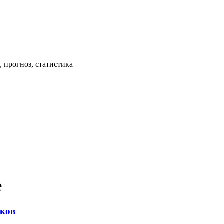
 прогноз, статистика
е
чков