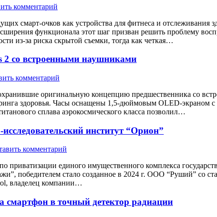
ить комментарий
ущих смарт-очков как устройства для фитнеса и отслеживания з
асширения функционала этот шаг призван решить проблему восп
сти из-за риска скрытой съемки, тогда как четкая…
s 2 со встроенными наушниками
вить комментарий
 сохранившие оригинальную концепцию предшественника со вст
инга здоровья. Часы оснащены 1,5-дюймовым OLED-экраном с ра
титанового сплава аэрокосмического класса позволил…
-исследовательский институт “Орион”
тавить комментарий
 по приватизации единого имущественного комплекса государст
и”, победителем стало созданное в 2024 г. ООО “Руший” со ставк
rol, владелец компании…
а смартфон в точный детектор радиации