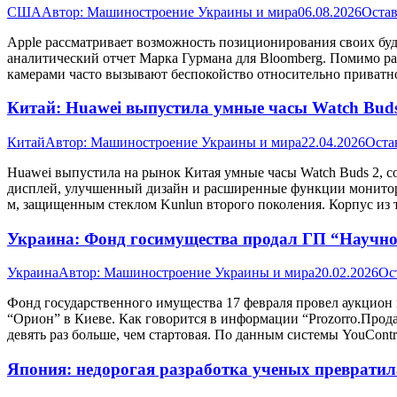
США
Автор:
Машиностроение Украины и мира
06.08.2026
Остав
Apple рассматривает возможность позиционирования своих буд
аналитический отчет Марка Гурмана для Bloomberg. Помимо р
камерами часто вызывают беспокойство относительно приватно
Китай: Huawei выпустила умные часы Watch Bud
Китай
Автор:
Машиностроение Украины и мира
22.04.2026
Оста
Huawei выпустила на рынок Китая умные часы Watch Buds 2,
дисплей, улучшенный дизайн и расширенные функции монитор
м, защищенным стеклом Kunlun второго поколения. Корпус из 
Украина: Фонд госимущества продал ГП “Научно
Украина
Автор:
Машиностроение Украины и мира
20.02.2026
Ос
Фонд государственного имущества 17 февраля провел аукцион
“Орион” в Киеве. Как говорится в информации “Prozorro.Продаж
девять раз больше, чем стартовая. По данным системы YouCont
Япония: недорогая разработка ученых превратил