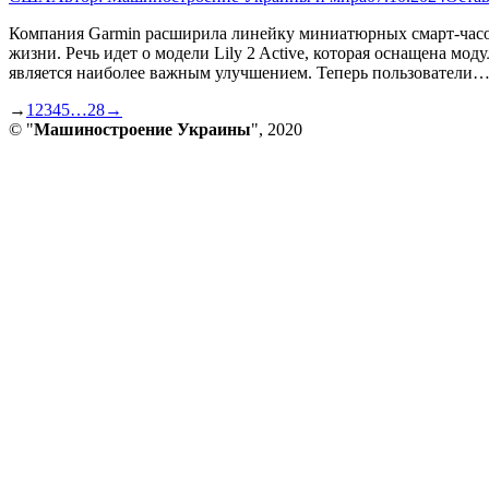
Компания Garmin расширила линейку миниатюрных смарт-часов 
жизни. Речь идет о модели Lily 2 Active, которая оснащена м
является наиболее важным улучшением. Теперь пользователи
→
1
2
3
4
5
…
28
→
© "
Машиностроение Украины
", 2020