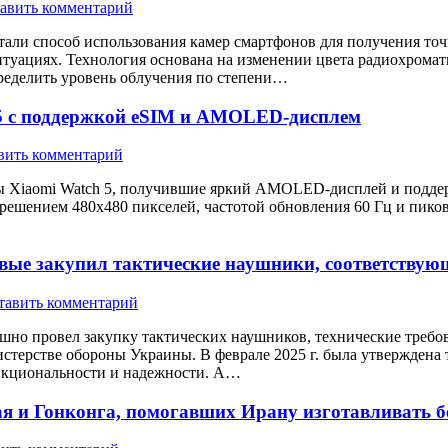
авить комментарий
али способ использования камер смартфонов для получения точ
итуациях. Технология основана на изменении цвета радиохрома
ределить уровень облучения по степени…
 5 с поддержкой eSIM и AMOLED-дисплем
вить комментарий
сы Xiaomi Watch 5, получившие яркий AMOLED-дисплей и подде
ением 480х480 пикселей, частотой обновления 60 Гц и пиковой
рвые закупил тактические наушники, соответству
тавить комментарий
шно провел закупку тактических наушников, технические требо
терстве обороны Украины. В феврале 2025 г. была утверждена 
ункциональности и надежности. А…
я и Гонконга, помогавших Ирану изготавливать 