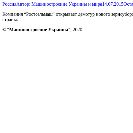
Россия
Автор:
Машиностроение Украины и мира
14.07.2015
Оста
Компания “Ростсельмаш” открывает демотур нового зерноубор
страны.
© "
Машиностроение Украины
", 2020