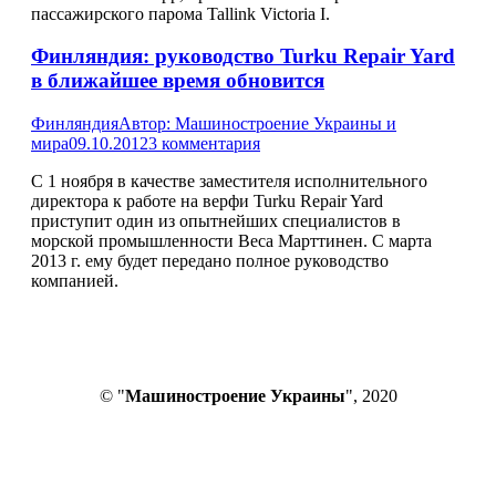
пассажирского парома Tallink Victoria I.
Финляндия: руководство Turku Repair Yard
в ближайшее время обновится
Финляндия
Автор:
Машиностроение Украины и
мира
09.10.2012
3 комментария
С 1 ноября в качестве заместителя исполнительного
директора к работе на верфи Turku Repair Yard
приступит один из опытнейших специалистов в
морской промышленности Веса Марттинен. С марта
2013 г. ему будет передано полное руководство
компанией.
© "
Машиностроение Украины
", 2020
В