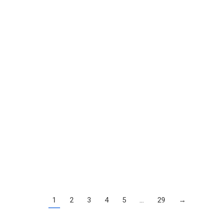
1
2
3
4
5
…
29
→