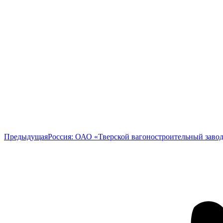
Предыдущая
Предыдущая
Россия: ОАО «Тверской вагоностроительный завод
запись: