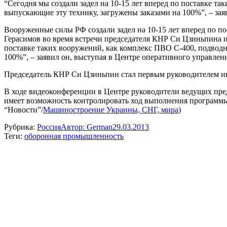
“Сегодня мы создали задел на 10-15 лет вперед по поставке т
выпускающие эту технику, загружены заказами на 100%”, – за
Вооруженные силы РФ создали задел на 10-15 лет вперед по п
Герасимов во время встречи председателя КНР Си Цзиньпина и
поставке таких вооружений, как комплекс ПВО С-400, подводно
100%”, – заявил он, выступая в Центре оперативного управлен
Председатель КНР Си Цзиньпин стал первым руководителем ин
В ходе видеоконференции в Центре руководители ведущих пр
имеет возможность контролировать ход выполнения программы
“Новости”/
Машиностроение Украины, СНГ, мира
)
Рубрика:
Россия
Автор:
German
29.03.2013
Теги:
оборонная промышленность
Навигация
по
записям