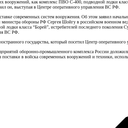
аких вооружений, как комплекс ПВО С-400, подводной лодки клас
явил он, выступая в Центре оперативного управления ВС РФ.
оставке современных систем вооружения. Об этом заявил начал
 министра обороны РФ Сергея Шойгу в российском военном ведом
й лодки класса “Борей”, истребителей последнего поколения Су
ия ВС РФ.
остранного государства, который посетил Центр оперативного
едприятий оборонно-промышленного комплекса России доложили
 поставки в войска современных вооружений и техники, использ