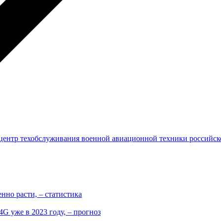
центр техобслуживания военной авиационной техники российск
нно расти, – статистика
G уже в 2023 году, – прогноз