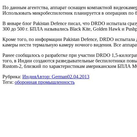
По данным агентства, аппарат оснащен компактной видеокамеро
Использовать микробеспилотник планируется в операциях по б
В январе блог Pakistan Defence писал, что DRDO испытала сра
300 до 500 г. БПЛА назывались Black Kite, Golden Hawk и Pus
Кроме того, по информации Pakistan Defence, DRDO испытала д
камеры нести термальную камеру ночного видения. Все аппарат
Ранее сообщалось о разработке при участии DRDO 1,5-килогр
того, в Индии создаются разведывательные беспилотники повы
Rustom-2, близкий по характеристикам американским БПЛА MQ-1
Рубрика:
Индия
Автор:
German
02.04.2013
Теги:
оборонная промышленность
Навигация
по
записям