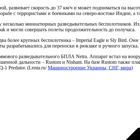
й, развивает скорость до 37 км/ч и может подниматься на высот
орьбе с террористами и боевиками на северо-востоке Индии, а 
зу несколько миниатюрных разведывательных беспилотников. Их г
hpak и могли совершать полеты продолжительность до получаса.
ва более крупных беспилотника – Imperial Eagle и Sly Bird. Он
ы разрабатывались для переноски в рюкзаке и ручного запуска.
аммового разведывательного БПЛА Netra. Аппарат встал на воо
шенной дальности – Rustom и Nishant. На базе Rustom также пл
 Predator. (Lenta.ru/
Машиностроение Украины, СНГ, мира
)