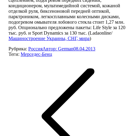
сцеплением, подогревом передних сидений,
кондиционером, мультимедийной системой, кожаной
отделкой руля, биксеноновой передней оптикой,
парктроником, легкосплавными колесными дисками,
подогревом омывателя лобового стекла стоит 1,27 млн.
руб. Опционально предложены пакеты: Life Style за 120
тыс. руб. и Sport Dynamics за 130 тыс. (Ladaonline/
Машиностроение Украины, СНГ, мира
)
Рубрика:
Россия
Автор:
German
08.04.2013
Теги:
Мерседес-Бенц
Навигация
по
записям