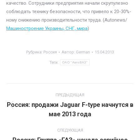
качество. Сотрудники предприятия начали скрупулезно
соблюдать технику безопасности, что привело к 20-30%-
ному снижению производительности труда. (Autonews/
Машиностроение Украины, СНГ, мира
)
Рубрика:
Россия
Автор:
German
15.04.2013
Теги:
ОАО "АвтоВАЗ"
Навигация
ПРЕДЫДУЩАЯ
по
Россия: продажи Jaguar F-type начнутся в
Предыдущая
мае 2013 года
записям
запись:
СЛЕДУЮЩАЯ