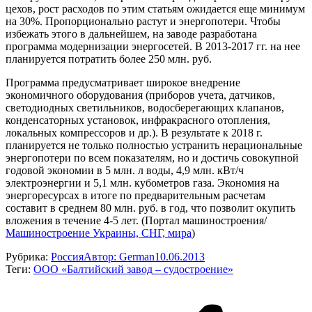
цехов, рост расходов по этим статьям ожидается еще минимум
на 30%. Пропорционально растут и энергопотери. Чтобы
избежать этого в дальнейшем, на заводе разработана
программа модернизации энергосетей. В 2013-2017 гг. на нее
планируется потратить более 250 млн. руб.
Программа предусматривает широкое внедрение
экономичного оборудования (приборов учета, датчиков,
светодиодных светильников, водосберегающих клапанов,
конденсаторных установок, инфракрасного отопления,
локальных компрессоров и др.). В результате к 2018 г.
планируется не только полностью устранить нерациональные
энергопотери по всем показателям, но и достичь совокупной
годовой экономии в 5 млн. л воды, 4,9 млн. кВт/ч
электроэнергии и 5,1 млн. кубометров газа. Экономия на
энергоресурсах в итоге по предварительным расчетам
составит в среднем 80 млн. руб. в год, что позволит окупить
вложения в течение 4-5 лет. (Портал машиностроения/
Машиностроение Украины, СНГ, мира
)
Рубрика:
Россия
Автор:
German
10.06.2013
Теги:
ООО «Балтийский завод – судостроение»
Навигация
по