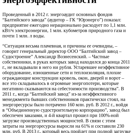
Проведенный в 2012 г. энергоаудит основных фондов
“Балтийского завода” (аудитор – ГК “Юрэнерго”) показал:
предприятие ежегодно нерационально расходует по 1,1 млн.
кВт/ч электроэнергии, 1 млн. кубометров природного газа и
почти 1 млн. л воды.
“Ситуация весьма плачевная, и причины ее очевидны, –
говорит генеральный директор ООО “Балтийский завод –
Судостроение” Александр Вознесенский. – Частные
собственники, в руках которых завод находился до конца 2011
г., не вкладывали в него ни рубля. Устаревшее неэффективное
оборудование, изношенные сети и теплоизоляция, плохие
ограждающие конструкции кровель, окон, дверей и ворот –
все это складывалось в огромные энергопотери, которые
негативно сказываются на себестоимости производства”. В
2011 г., когда “Балтийский завод” из-за неэффективного
менеджмента бывших собственников практически стоял, на
энергоресурсы было потрачено 160 млн. руб. В 2012 г., войдя
в “Объединенную судостроительную корпорацию”, завод был
обеспечен заказами, и 4-й квартал прошел при 100%-ной
загрузке производственных мощностей. В связи с этим
затраты на энергоресурсы выросли на 61% и составили 230
млн. руб. В 2013 г., который весь пройдет при полной загрузке