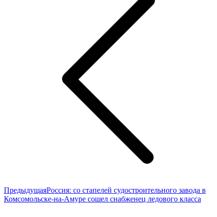
записям
Предыдущая
Предыдущая
Россия: со стапелей судостроительного завода в
запись:
Комсомольске-на-Амуре сошел снабженец ледового класса