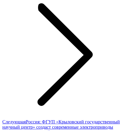
Следующая
Следующая
Россия: ФГУП «Крыловский государственный
запись:
научный центр» создаст современные электроприводы