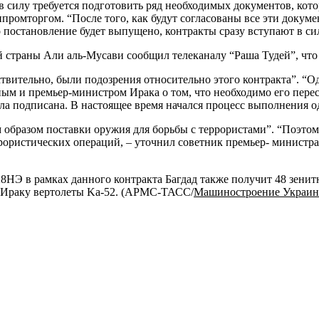
в в силу требуется подготовить ряд необходимых документов, к
промторгом. “После того, как будут согласованы все эти докуме
постановление будет выпущено, контракты сразу вступают в силу
 страны Али аль-Мусави сообщил телеканалу “Раша Тудей”, что 
йствительно, были подозрения относительно этого контракта”. “
 и премьер-министром Ирака о том, что необходимо его пересм
ла подписана. В настоящее время начался процесс выполнения од
 образом поставки оружия для борьбы с террористами”. “Поэтом
ористических операций, – уточнил советник премьер- министра. 
28НЭ в рамках данного контракта Багдад также получит 48 зен
ть Ираку вертолеты Ka-52. (АРМС-ТАСС/
Машиностроение Украин