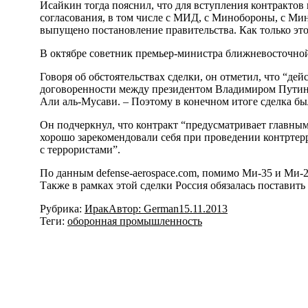
Исайкин тогда пояснил, что для вступления контракто
согласования, в том числе с МИД, с Минобороны, с Мин
выпущено постановление правительства. Как только это 
В октябре советник премьер-министра ближневосточной
Говоря об обстоятельствах сделки, он отметил, что “де
договоренности между президентом Владимиром Путиным
Али аль-Мусави. – Поэтому в конечном итоге сделка бы
Он подчеркнул, что контракт “предусматривает главным
хорошо зарекомендовали себя при проведении контртерр
с террористами”.
По данным defense-aerospace.com, помимо Ми-35 и Ми-
Также в рамках этой сделки Россия обязалась постави
Рубрика:
Ирак
Автор:
German
15.11.2013
Теги:
оборонная промышленность
Навигация
по
записям