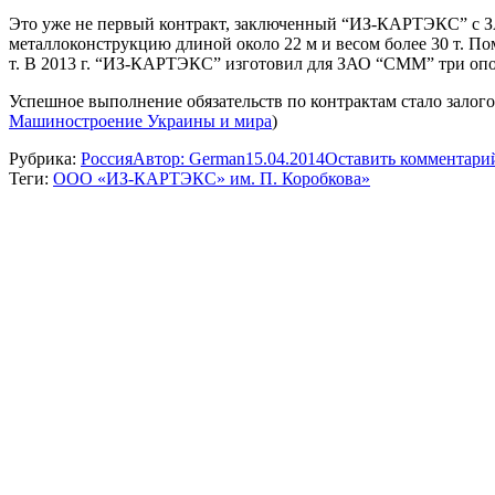
Это уже не первый контракт, заключенный “ИЗ-КАРТЭКС” с З
металлоконструкцию длиной около 22 м и весом более 30 т. П
т. В 2013 г. “ИЗ-КАРТЭКС” изготовил для ЗАО “СММ” три опорн
Успешное выполнение обязательств по контрактам стало за
Машиностроение Украины и мира
)
Рубрика:
Россия
Автор:
German
15.04.2014
Оставить комментари
Теги:
ООО «ИЗ-КАРТЭКС» им. П. Коробкова»
Навигация
по
записям