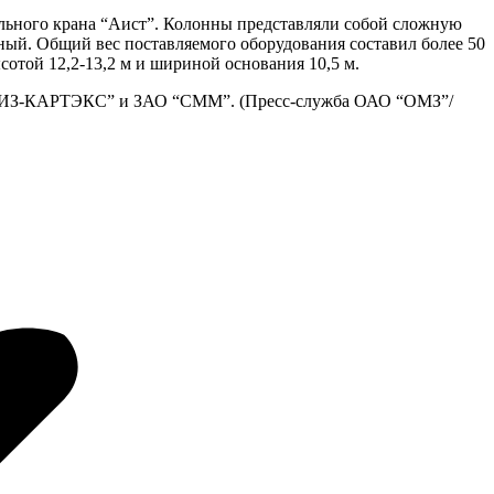
ьного крана “Аист”. Колонны представляли собой сложную
ный. Общий вес поставляемого оборудования составил более 50
отой 12,2-13,2 м и шириной основания 10,5 м.
ду “ИЗ-КАРТЭКС” и ЗАО “СММ”. (Пресс-служба ОАО “ОМЗ”/