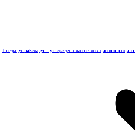
Предыдущая
Предыдущая
Беларусь: утвержден план реализации концепции 
запись: