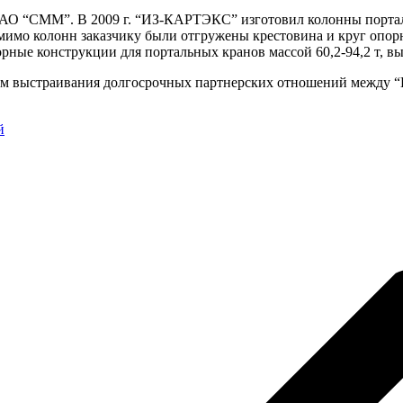
АО “СММ”. В 2009 г. “ИЗ-КАРТЭКС” изготовил колонны портал
омимо колонн заказчику были отгружены крестовина и круг опор
ые конструкции для портальных кранов массой 60,2-94,2 т, выс
логом выстраивания долгосрочных партнерских отношений меж
й