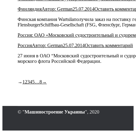
Финляндия
Автор:
German
25.07.2014
Оставить коммента
Финская компания Wartsilaполучила заказ на поставку 
FlensburgerSchiffbau-Gesellschaft (FSG, Фленсбург, Герм
Россия: ОАО «Московский судостроительный и судорем
Россия
Автор:
German
25.07.2014
Оставить комментарий
27 июня в ОАО “Московский судостроительный и судорем
морского флота Российской Федерации.
→
1
2
3
4
5
…
8
→
© "
Машиностроение Украины
", 2020
В