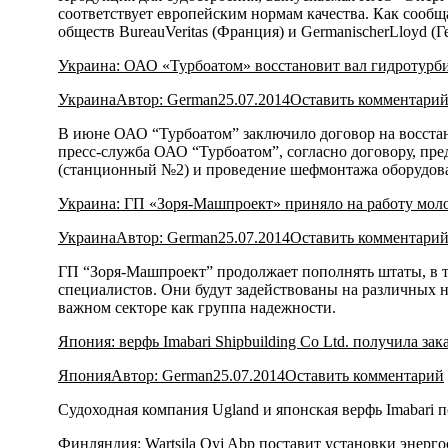
соответствует европейским нормам качества. Как сооб
обществ BureauVeritas (Франция) и GermanischerLloyd (
Украина: ОАО «Турбоатом» восстановит вал гидротур
Украина
Автор:
German
25.07.2014
Оставить комментари
В июне ОАО “Турбоатом” заключило договор на восста
пресс-служба ОАО “Турбоатом”, согласно договору, пре
(станционный №2) и проведение шефмонтажа оборудов
Украина: ГП «Зоря-Машпроект» приняло на работу мол
Украина
Автор:
German
25.07.2014
Оставить комментари
ГП “Зоря-Машпроект” продолжает пополнять штаты, в т
специалистов. Они будут задействованы на различных н
важном секторе как группа надежности.
Япония: верфь Imabari Shipbuilding Co Ltd. получила зака
Япония
Автор:
German
25.07.2014
Оставить комментарий
Судоходная компания Ugland и японская верфь Imabari п
Финляндия: Wartsila Oyj Abp поставит установки энерг