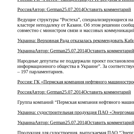
Россия
Автор:
German
25.07.2014
Оставить комментарий
Ведущие структуры “Ростеха”, специализирующиеся на 
кластере неподалеку от Казани. Об этом решении сообщ
совместно с министром связи и массовых коммуникац
Украина: Верховная Рада отказалась рекомендовать Ка
Украина
Автор:
German
25.07.2014
Оставить комментари
Народные депутаты не поддержали проект постановлен
информационного общества в Украине”. За соответству
– 197 парламентариев.
Россия: ГК «Пермская компания нефтяного машиностро
Россия
Автор:
German
25.07.2014
Оставить комментарий
Группа компаний “Пермская компания нефтяного машин
Украина: судостроительная продукция ПАО «Энергома
Украина
Автор:
German
25.07.2014
Оставить комментари
Продукция для судостроения, выпускаемая ПАО “Энерг