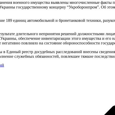
ранения военного имущества выявлены многочисленные факты п
ы Украины государственному концерну “Укроборонпром”. Об это
вие 189 единиц автомобильной и бронетанковой техники, разук
езультате длительного непринятия решений должностными лиц
краины, обеспечение инвентаризации этого имущества и его на
е негативно повлияло на состояние обороноспособности государс
 в Единый реестр досудебных расследований внесены сведения о
олнение служебных обязанностей, повлекшее тяжкие последстви
рий