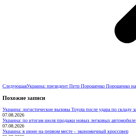
Следующая
Следующая
Украина: президент Петр Порошенко Порошенко на
запись:
Похожие записи
Украина: логистические вызовы Toyota после удара по складу з
07.08.2026
Украина: по итогам июля продажи новых легковых автомобилей
07.08.2026
Украина: в июне на первом месте – экономичный кроссовер