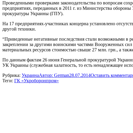
Проведенными проверками законодательства по вопросам сох
предприятиях, переданных в 2011 г. из Министерства оборон
прокуратуры Украины (ГПУ).
На 17 предприятиях-участниках концерна установлено отсутст
другой техники.
“Приведенные негативные последствия стали возможными в р
закреплении за другими воинскими частями Вооруженных сил У
материальных ресурсов стоимостью свыше 27 млн. грн., а такж
По данным фактам 26 июня Генеральной прокуратурой Украины
УК Украины (служебная халатность, то есть ненадлежащее исп
Рубрика:
Украина
Автор:
German
28.07.2014
Оставить коммента
Теги:
ГК «Укроборонпром»
Навигация
по
записям