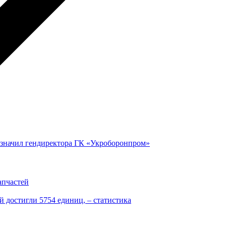
значил гендиректора ГК «Укроборонпром»
апчастей
 достигли 5754 единиц, – статистика