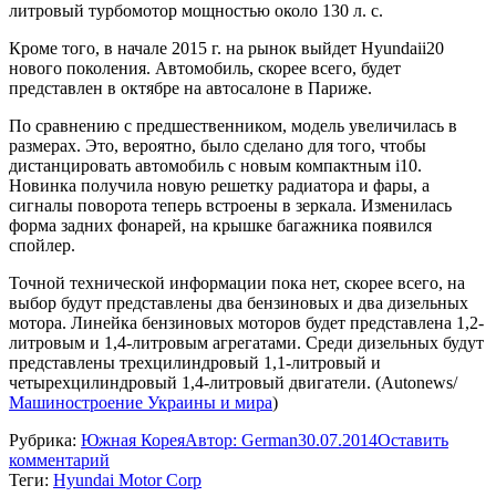
литровый турбомотор мощностью около 130 л. с.
Кроме того, в начале 2015 г. на рынок выйдет Hyundaii20
нового поколения. Автомобиль, скорее всего, будет
представлен в октябре на автосалоне в Париже.
По сравнению с предшественником, модель увеличилась в
размерах. Это, вероятно, было сделано для того, чтобы
дистанцировать автомобиль с новым компактным i10.
Новинка получила новую решетку радиатора и фары, а
сигналы поворота теперь встроены в зеркала. Изменилась
форма задних фонарей, на крышке багажника появился
спойлер.
Точной технической информации пока нет, скорее всего, на
выбор будут представлены два бензиновых и два дизельных
мотора. Линейка бензиновых моторов будет представлена 1,2-
литровым и 1,4-литровым агрегатами. Среди дизельных будут
представлены трехцилиндровый 1,1-литровый и
четырехцилиндровый 1,4-литровый двигатели. (Autonews/
Машиностроение Украины и мира
)
Рубрика:
Южная Корея
Автор:
German
30.07.2014
Оставить
комментарий
Теги:
Hyundai Motor Corp