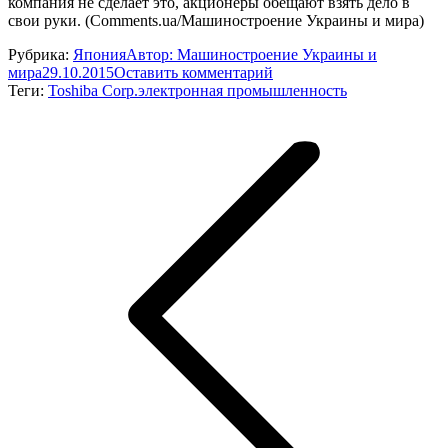
компания не сделает это, акционеры обещают взять дело в
свои руки. (Comments.ua/Машиностроение Украины и мира)
Рубрика:
Япония
Автор:
Машиностроение Украины и
мира
29.10.2015
Оставить комментарий
Теги:
Toshiba Corp.
электронная промышленность
Навигация
по
записям