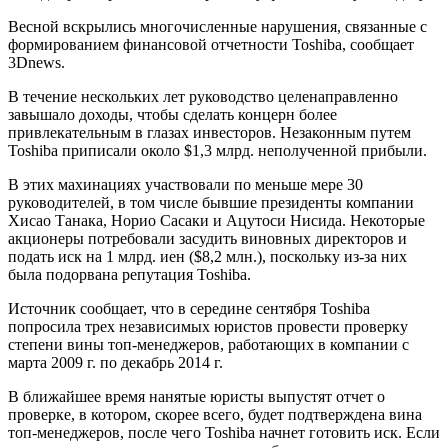
Весной вскрылись многочисленные нарушения, связанные с
формированием финансовой отчетности Toshiba, сообщает
3Dnews.
В течение нескольких лет руководство целенаправленно
завышало доходы, чтобы сделать концерн более
привлекательным в глазах инвесторов. Незаконным путем
Toshiba приписали около $1,3 млрд. неполученной прибыли.
В этих махинациях участвовали по меньше мере 30
руководителей, в том числе бывшие президенты компании
Хисао Танака, Норио Сасаки и Ацутоси Нисида. Некоторые
акционеры потребовали засудить виновных директоров и
подать иск на 1 млрд. иен ($8,2 млн.), поскольку из-за них
была подорвана репутация Toshiba.
Источник сообщает, что в середине сентября Toshiba
попросила трех независимых юристов провести проверку
степени вины топ-менеджеров, работающих в компании с
марта 2009 г. по декабрь 2014 г.
В ближайшее время нанятые юристы выпустят отчет о
проверке, в котором, скорее всего, будет подтверждена вина
топ-менеджеров, после чего Toshiba начнет готовить иск. Если