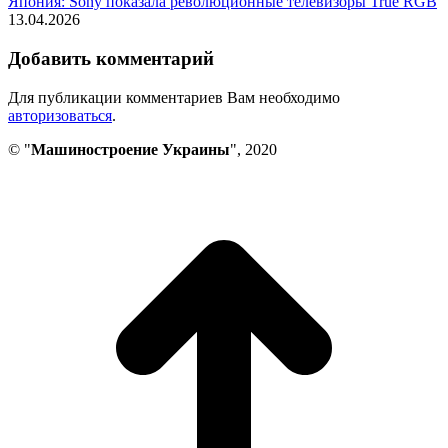
Япония: Sony показала революционные телевизоры True RGB
13.04.2026
Добавить комментарий
Для публикации комментариев Вам необходимо
авторизоваться
.
© "
Машиностроение Украины
", 2020
В