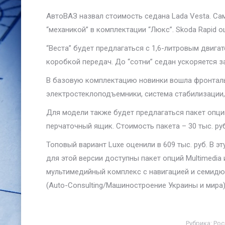
АвтоВАЗ назвал стоимость седана Lada Vesta. Сам
“механикой” в комплектации “Люкс”. Skoda Rapid оц
“Веста” будет предлагаться с 1,6-литровым двига
коробкой передач. До “сотни” седан ускоряется за
В базовую комплектацию новинки вошла фронтальн
электростеклоподъемники, система стабилизации,
Для модели также будет предлагаться пакет опци
перчаточный ящик. Стоимость пакета – 30 тыс. ру
Топовый вариант Luxe оценили в 609 тыс. руб. В
для этой версии доступны пакет опций Multimedia и
мультимедийный комплекс с навигацией и семидюй
(Auto-Consulting/Машиностроение Украины и мира
Рубрика:
Рос