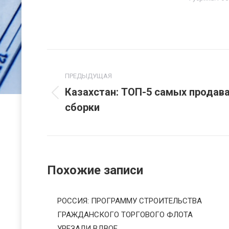
Навигация
по
ПРЕДЫДУЩАЯ
Казахстан: ТОП-5 самых продав
Предыдущая
записям
сборки
запись:
Похожие записи
РОССИЯ: ПРОГРАММУ СТРОИТЕЛЬСТВА
ГРАЖДАНСКОГО ТОРГОВОГО ФЛОТА
УРЕЗАЛИ ВДВОЕ