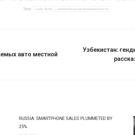
Теги:
Lada Vesta
автомобильная промышленность
Узбекистан: генд
аемых авто местной
расска
Следующая
запись:
RUSSIA: SMARTPHONE SALES PLUMMETED BY
25%