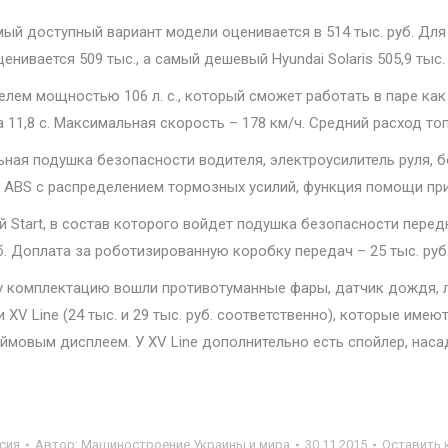
ый доступный вариант модели оценивается в 514 тыс. руб. Для 
енивается 509 тыс., а самый дешевый Hyundai Solaris 505,9 тыс. 
телем мощностью 106 л. с., который сможет работать в паре как
 11,8 с. Максимальная скорость – 178 км/ч. Средний расход топл
ая подушка безопасности водителя, электроусилитель руля, б
 ABS с распределением тормозных усилий, функция помощи при
й Start, в состав которого войдет подушка безопасности пере
б. Доплата за роботизированную коробку передач – 25 тыс. руб
 эту комплектацию вошли противотуманные фары, датчик дождя,
 XV Line (24 тыс. и 29 тыс. руб. соответственно), которые имею
мовым дисплеем. У XV Line дополнительно есть спойлер, насад
)
сия
Автор:
Машиностроение Украины и мира
30.11.2015
Оставить 