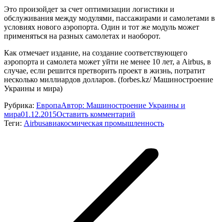
Это произойдет за счет оптимизации логистики и
обслуживания между модулями, пассажирами и самолетами в
условиях нового аэропорта. Один и тот же модуль может
применяться на разных самолетах и наоборот.
Как отмечает издание, на создание соответствующего
аэропорта и самолета может уйти не менее 10 лет, а Airbus, в
случае, если решится претворить проект в жизнь, потратит
несколько миллиардов долларов. (forbes.kz/ Машиностроение
Украины и мира)
Рубрика:
Европа
Автор:
Машиностроение Украины и
мира
01.12.2015
Оставить комментарий
Теги:
Airbus
авиакосмическая промышленность
Навигация
по
записям