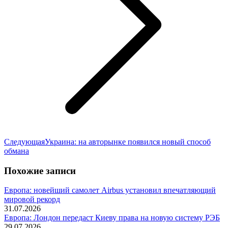
Следующая
Следующая
Украина: на авторынке появился новый способ
запись:
обмана
Похожие записи
Европа: новейший самолет Airbus установил впечатляющий
мировой рекорд
31.07.2026
Европа: Лондон передаст Киеву права на новую систему РЭБ
29.07.2026