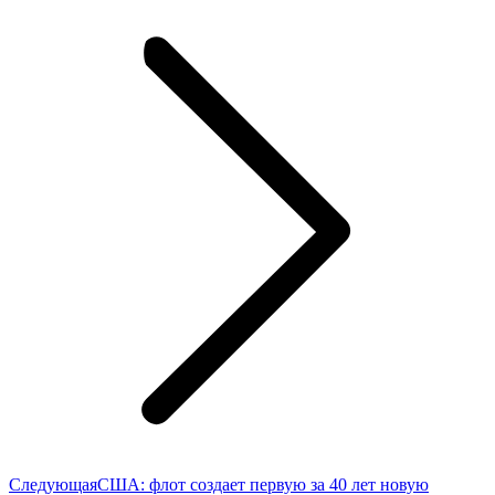
Следующая
Следующая
США: флот создает первую за 40 лет новую