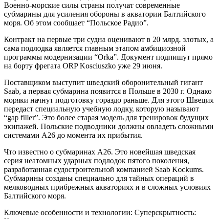
Военно-морские силы страны получат современные
субмарины для усиления обороны в акватории Балтийского
моря. Об этом сообщает “Польское Радио”.
Контракт на первые три судна оценивают в 20 млрд. злотых, а
сама подлодка является главным этапом амбициозной
программы модернизации “Orka”. Документ подпишут прямо
на борту фрегата ORP Kosciuszko уже 29 июня.
Поставщиком выступит шведский оборонительный гигант
Saab, а первая субмарина появится в Польше в 2030 г. Однако
моряки начнут подготовку гораздо раньше. Для этого Швеция
передаст специальную учебную лодку, которую называют
“gap filler”. Это более старая модель для тренировок будущих
экипажей. Польские подводники должны овладеть сложными
системами А26 до момента их прибытия.
Что известно о субмаринах А26. Это новейшая шведская
серия неатомных ударных подлодок пятого поколения,
разработанная судостроительной компанией Saab Kockums.
Субмарины созданы специально для тайных операций в
мелководных прибрежных акваториях и в сложных условиях
Балтийского моря.
Ключевые особенности и технологии: Суперскрытность: