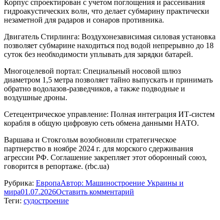
Корпус спроектирован с учетом поглощения и рассеивания
гидроакустических волн, что делает субмарину практически
незаметной для радаров и сонаров противника.
Двигатель Стирлинга: Воздухонезависимая силовая установка
позволяет субмарине находиться под водой непрерывно до 18
суток без необходимости уплывать для зарядки батарей.
Многоцелевой портал: Специальный носовой шлюз
диаметром 1,5 метра позволяет тайно выпускать и принимать
обратно водолазов-разведчиков, а также подводные и
воздушные дроны.
Сетецентрическое управление: Полная интеграция ИТ-систем
корабля в общую цифровую сеть обмена данными НАТО.
Варшава и Стокгольм возобновили стратегическое
партнерство в ноябре 2024 г. для морского сдерживания
агрессии РФ. Соглашение закрепляет этот оборонный союз,
говорится в репортаже. (rbc.ua)
Рубрика:
Европа
Автор:
Машиностроение Украины и
мира
01.07.2026
Оставить комментарий
Теги:
судостроение
Навигация