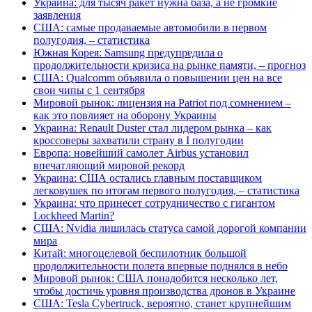
Украина: для тысяч ракет нужна база, а не громкие
заявления
США: самые продаваемые автомобили в первом
полугодия, – статистика
Южная Корея: Samsung предупредила о
продолжительности кризиса на рынке памяти, – прогноз
США: Qualcomm объявила о повышении цен на все
свои чипы с 1 сентября
Мировой рынок: лицензия на Patriot под сомнением –
как это повлияет на оборону Украины
Украина: Renault Duster стал лидером рынка – как
кроссоверы захватили страну в I полугодии
Европа: новейший самолет Airbus установил
впечатляющий мировой рекорд
Украина: США остались главным поставщиком
легковушек по итогам первого полугодия, – статистика
Украина: что принесет сотрудничество с гигантом
Lockheed Martin?
США: Nvidia лишилась статуса самой дорогой компании
мира
Китай: многоцелевой беспилотник большой
продолжительности полета впервые поднялся в небо
Мировой рынок: США понадобится несколько лет,
чтобы достичь уровня производства дронов в Украине
США: Tesla Cybertruck, вероятно, станет крупнейшим