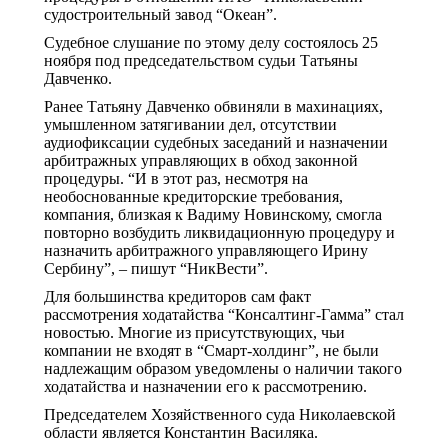
судостроительный завод “Океан”.
Судебное слушание по этому делу состоялось 25
ноября под председательством судьи Татьяны
Давченко.
Ранее Татьяну Давченко обвиняли в махинациях,
умышленном затягивании дел, отсутствии
аудиофиксации судебных заседаний и назначении
арбитражных управляющих в обход законной
процедуры. “И в этот раз, несмотря на
необоснованные кредиторские требования,
компания, близкая к Вадиму Новинскому, смогла
повторно возбудить ликвидационную процедуру и
назначить арбитражного управляющего Ирину
Сербину”, – пишут “НикВести”.
Для большинства кредиторов сам факт
рассмотрения ходатайства “Консалтинг-Гамма” стал
новостью. Многие из присутствующих, чьи
компании не входят в “Смарт-холдинг”, не были
надлежащим образом уведомлены о наличии такого
ходатайства и назначении его к рассмотрению.
Председателем Хозяйственного суда Николаевской
области является Константин Василяка.