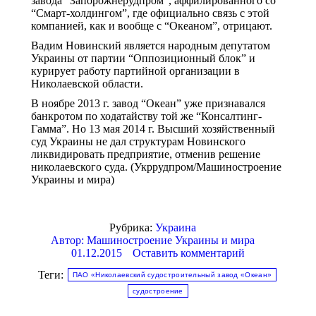
завода “Запорожнерудпром”, аффилированного со
“Смарт-холдингом”, где официально связь с этой
компанией, как и вообще с “Океаном”, отрицают.
Вадим Новинский является народным депутатом
Украины от партии “Оппозиционный блок” и
курирует работу партийной организации в
Николаевской области.
В ноябре 2013 г. завод “Океан” уже признавался
банкротом по ходатайству той же “Консалтинг-
Гамма”. Но 13 мая 2014 г. Высший хозяйственный
суд Украины не дал структурам Новинского
ликвидировать предприятие, отменив решение
николаевского суда. (Укррудпром/Машиностроение
Украины и мира)
Рубрика:
Украина
Автор:
Машиностроение Украины и мира
01.12.2015
Оставить комментарий
Теги:
ПАО «Николаевский судостроительный завод «Океан»
судостроение