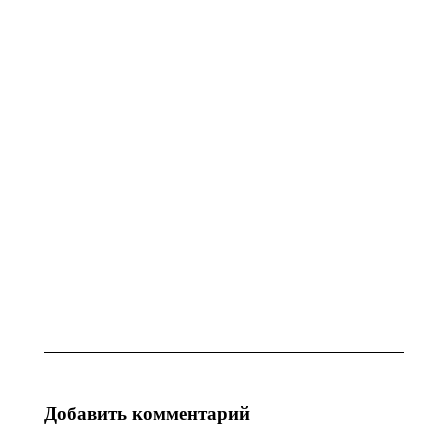
достигли
07.08.2026
5754
единиц, –
статистика
07.08.2026
Украина:
Украина:
для тысяч
Renault
ракет
Duster стал
нужна
лидером
база, а не
рынка –
громкие
как
заявления
кроссоверы
захватили
04.08.2026
страну в I
полугодии
03.08.2026
Добавить комментарий