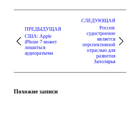
Навигация
по
СЛЕДУЮЩАЯ
Россия:
записям
ПРЕДЫДУЩАЯ
судостроение
США: Apple
является
iPhone 7 может
Предыдущая
Следующая
перспективной
лишиться
запись:
запись:
отраслью для
аудиоразъема
развития
Заполярья
Похожие записи
Украина:
Украина: по
логистические
итогам июля
вызовы Toyota
продажи
после удара по
новых
складу
легковых
запчастей
автомобилей