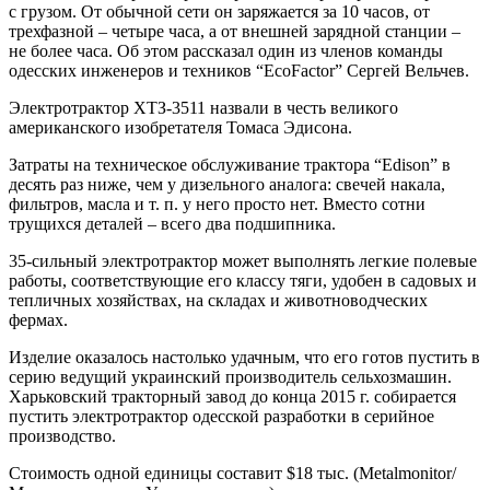
с грузом. От обычной сети он заряжается за 10 часов, от
трехфазной – четыре часа, а от внешней зарядной станции –
не более часа. Об этом рассказал один из членов команды
одесских инженеров и техников “EcoFactor” Сергей Вельчев.
Электротрактор ХТЗ-3511 назвали в честь великого
американского изобретателя Томаса Эдисона.
Затраты на техническое обслуживание трактора “Edison” в
десять раз ниже, чем у дизельного аналога: свечей накала,
фильтров, масла и т. п. у него просто нет. Вместо сотни
трущихся деталей – всего два подшипника.
35-сильный электротрактор может выполнять легкие полевые
работы, соответствующие его классу тяги, удобен в садовых и
тепличных хозяйствах, на складах и животноводческих
фермах.
Изделие оказалось настолько удачным, что его готов пустить в
серию ведущий украинский производитель сельхозмашин.
Харьковский тракторный завод до конца 2015 г. собирается
пустить электротрактор одесской разработки в серийное
производство.
Стоимость одной единицы составит $18 тыс. (Metalmonitor/