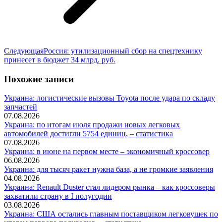
Следующая
Следующая
Россия: утилизационный сбор на спецтехнику
запись:
принесет в бюджет 34 млрд. руб.
Похожие записи
Украина: логистические вызовы Toyota после удара по складу
запчастей
07.08.2026
Украина: по итогам июля продажи новых легковых
автомобилей достигли 5754 единиц, – статистика
07.08.2026
Украина: в июне на первом месте – экономичный кроссовер
06.08.2026
Украина: для тысяч ракет нужна база, а не громкие заявления
04.08.2026
Украина: Renault Duster стал лидером рынка – как кроссоверы
захватили страну в I полугодии
03.08.2026
Украина: США остались главным поставщиком легковушек по