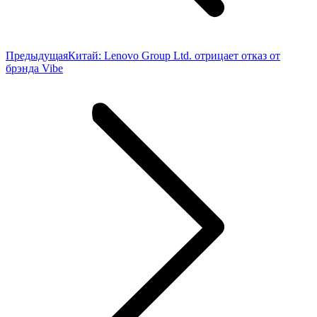
Предыдущая
Предыдущая
Китай: Lenovo Group Ltd. отрицает отказ от
запись:
брэнда Vibe