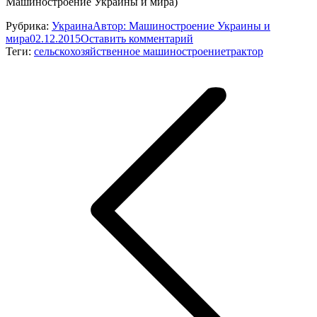
Машиностроение Украины и мира)
Рубрика:
Украина
Автор:
Машиностроение Украины и
мира
02.12.2015
Оставить комментарий
Теги:
сельскохозяйственное машиностроение
трактор
Навигация
по
записям