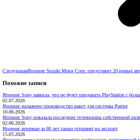
Следующая
Следующая
Япония: Suzuki Motor Corp. представит 20 новых ав
запись:
Похожие записи
Япония: Sony заявила, что не будет продавать PlayStation с бо
02.07.2026
Япония: налажено производство ракет для системы Patriot
10.06.2026
Япония: Sony показала последние телевизоры собственной раз
02.06.2026
Япония: впервые за 80 лет танки отправят на экспорт
15.05.2026
Япония: утечка раскрыла ключевую особенность портативной ко