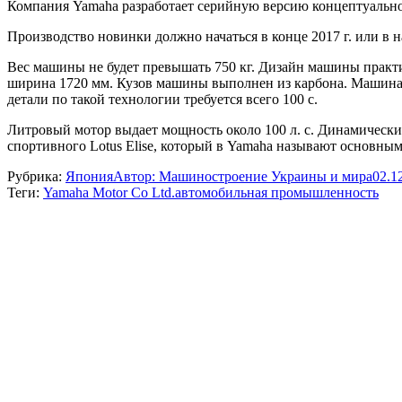
Компания Yamaha разработает серийную версию концептуального
Производство новинки должно начаться в конце 2017 г. или в 
Вес машины не будет превышать 750 кг. Дизайн машины практич
ширина 1720 мм. Кузов машины выполнен из карбона. Машина 
детали по такой технологии требуется всего 100 с.
Литровый мотор выдает мощность около 100 л. с. Динамические
спортивного Lotus Elise, который в Yamaha называют основным 
Рубрика:
Япония
Автор:
Машиностроение Украины и мира
02.1
Теги:
Yamaha Motor Co Ltd.
автомобильная промышленность
Навигация
по
записям