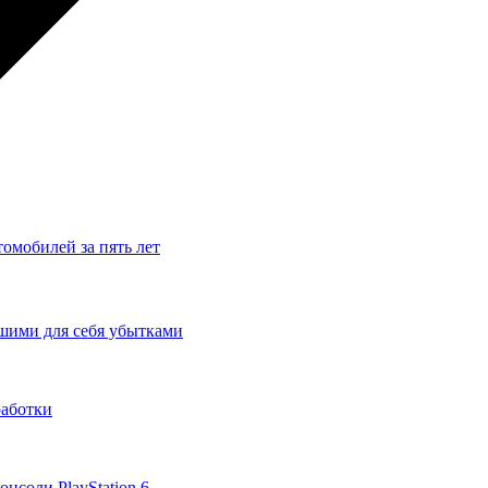
томобилей за пять лет
льшими для себя убытками
работки
нсоли PlayStation 6