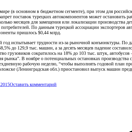
мире (в основном в бюджетном сегменте), при этом для российск
запрет поставок турецких автокомпонентов может остановить ра
олько месяцев для замещения или локализации производства дет
я потребителей. По данным турецкой ассоциации экспортеров авт
мпоненты пришлось $0,44 млрд.
й год испытывает трудности из-за рыночной конъюнктуры. По 
,5% до 129,9 тыс. машин, а за десять месяцев падение составил
во грузовиков сократилось на 18% до 103 тыс. штук, автобусов 
ния рынка”. В ноябре о потенциальных остановках производства
хдневную рабочую неделю, “чтобы выполнять годовой план прои
еволожске (Ленинградская обл.) приостановил выпуск машин предп
.2015
Оставить комментарий