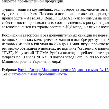
запретов промышленной продукции.
Турция – один из крупнейших экспортеров автокомпонентов в 
существенный объем. По словам источников в автоконцернах, 
производств – АвтоВАЗ, Renault, КАМАЗ) как минимум на неск
себестоимости производства и, соответственно, к росту цен дл
автокомпонентов из страны составил $0,8 млрд., из них на ко
Российский автопром и без дополнительных санкций не первы
легковых и легких коммерческих машин в октябре рухнули на 38
легковых машин в РФ упал на 23% до 1,1 млн. штук, производст
регулярно объявляли о простоях по причине “серьезного паде
“ГАЗ”). Калужский “ПСМА Рус” на полгода перейдет на четыре
февраля по 31 июля 2016 г. 18 ноября завод Ford Sollers во Вс
Машиностроение Украины и мира)
Рубрика:
Россия
Автор:
Машиностроение Украины и мира
04.12
Теги:
автомобильная промышленность
Навигация
по
записям