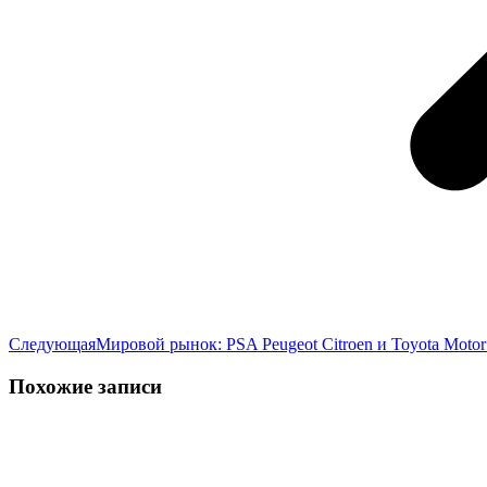
Следующая
Следующая
Мировой рынок: PSA Peugeot Citroen и Toyota Moto
запись:
Похожие записи