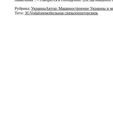
Рубрика:
Украина
Автор:
Машиностроение Украины и м
Теги:
3G
Vodafone
мобильная связь
оператор
связь
Навигация
по
записям