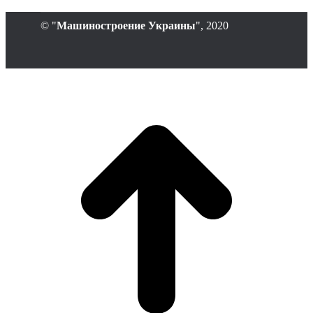
© "
Машиностроение Украины
", 2020
В