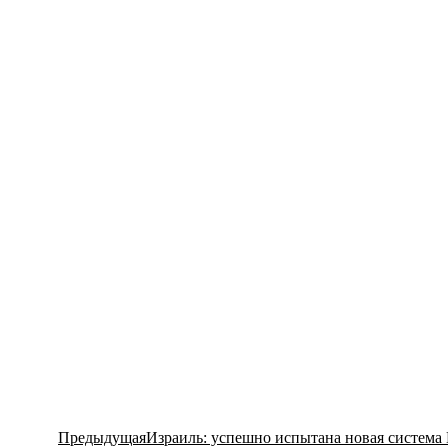
Предыдущая
Предыдущая
Израиль: успешно испытана новая система