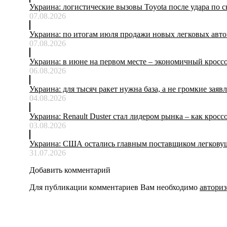
Украина: логистические вызовы Toyota после удара по с
07.08.2026
Украина: по итогам июля продажи новых легковых авто
07.08.2026
Украина: в июне на первом месте – экономичный кросс
06.08.2026
Украина: для тысяч ракет нужна база, а не громкие заяв
04.08.2026
Украина: Renault Duster стал лидером рынка – как кросс
03.08.2026
Украина: США остались главным поставщиком легковуше
31.07.2026
Добавить комментарий
Для публикации комментариев Вам необходимо
авториз