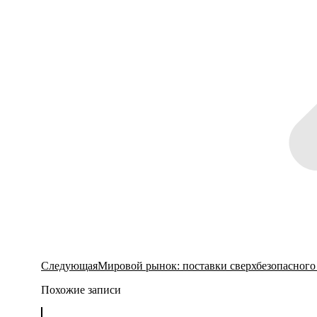
Следующая
Следующая
Мировой рынок: поставки сверхбезопасного
запись:
Похожие записи