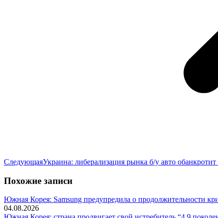
Следующая
Следующая
Украина: либерализация рынка б/у авто обанкротит
запись:
Похожие записи
Южная Корея: Samsung предупредила о продолжительности криз
04.08.2026
Южная Корея: страна продвигает свой истребитель “4,9 поколе