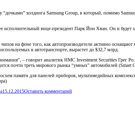
 “дочками” холдинга Samsung Group, в который, помимо Samsung 
е исполнительный вице-президент Парк Йон Хван. Он и будет от
чипов на фоне того, как автопроизводители активно оснащают 
 используемых в автотранспорте, вырастет до $32,7 млрд.
нимания”, – говорит аналитик HMC Investment Securities Грег Ро
дится почти треть мирового рынка “умных” автомобилей (Smart C
икросхем памяти для панелей приборов, мультимедийных комплек
ра)
а
15.12.2015
Оставить комментарий