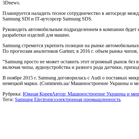
3Dnews.
Планируется наладить тесное сотрудничество в автосреде между
Samsung SDI и IT-аутсорсер Samsung SDS.
Руководить автомобильным подразделением в компании будет е
разработки изделий для машин.
Samsung стремится укрепить позиции на рынке автомобильных 
По прогнозам аналитиков Gartner, в 2016 г. объем рынка чипов,
“Samsung просто не может оставить этот огромный рынок без в
включая чипы, аудиоустройства и разного рода датчики, прихо
В ноябре 2015 г. Samsung договорилась с Audi о поставках м
немецкой марки. (Comments.ua/ Машиностроение Украины и ми
Рубрика:
Южная Корея
Автор:
Машиностроение Украины и мир
Теги:
Samsung Electronics
электронная промышленность
Навигация
по
записям