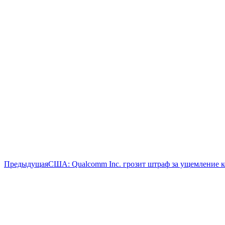
Предыдущая
Предыдущая
США: Qualcomm Inc. грозит штраф за ущемление 
запись: