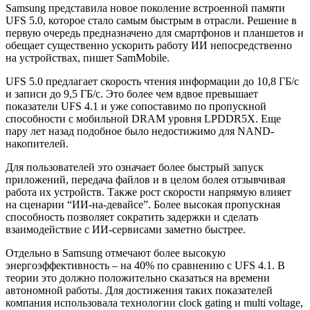
Samsung представила новое поколение встроенной памяти
UFS 5.0, которое стало самым быстрым в отрасли. Решение в
первую очередь предназначено для смартфонов и планшетов и
обещает существенно ускорить работу ИИ непосредственно
на устройствах, пишет SamMobile.
UFS 5.0 предлагает скорость чтения информации до 10,8 ГБ/с
и записи до 9,5 ГБ/с. Это более чем вдвое превышает
показатели UFS 4.1 и уже сопоставимо по пропускной
способности с мобильной DRAM уровня LPDDR5X. Еще
пару лет назад подобное было недостижимо для NAND-
накопителей.
Для пользователей это означает более быстрый запуск
приложений, передача файлов и в целом болея отзывчивая
работа их устройств. Также рост скорости напрямую влияет
на сценарии “ИИ-на-девайсе”. Более высокая пропускная
способность позволяет сократить задержки и сделать
взаимодействие с ИИ-сервисами заметно быстрее.
Отдельно в Samsung отмечают более высокую
энергоэффективность – на 40% по сравнению с UFS 4.1. В
теории это должно положительно сказаться на времени
автономной работы. Для достижения таких показателей
компания использовала технологии clock gating и multi voltage,