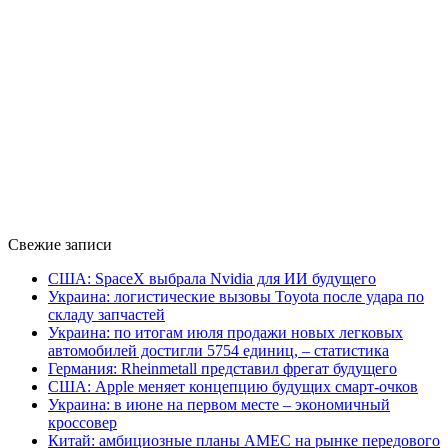
Свежие записи
США: SpaceX выбрала Nvidia для ИИ будущего
Украина: логистические вызовы Toyota после удара по
складу запчастей
Украина: по итогам июля продажи новых легковых
автомобилей достигли 5754 единиц, – статистика
Германия: Rheinmetall представил фрегат будущего
США: Apple меняет концепцию будущих смарт-очков
Украина: в июне на первом месте – экономичный
кроссовер
Китай: амбициозные планы AMEC на рынке передового