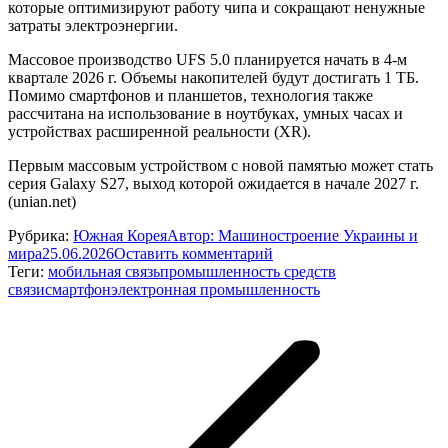
которые оптимизируют работу чипа и сокращают ненужные
затраты электроэнергии.
Массовое производство UFS 5.0 планируется начать в 4-м
квартале 2026 г. Объемы накопителей будут достигать 1 ТБ.
Помимо смартфонов и планшетов, технология также
рассчитана на использование в ноутбуках, умных часах и
устройствах расширенной реальности (XR).
Первым массовым устройством с новой памятью может стать
серия Galaxy S27, выход которой ожидается в начале 2027 г.
(unian.net)
Рубрика:
Южная Корея
Автор:
Машиностроение Украины и
мира
25.06.2026
Оставить комментарий
Теги:
мобильная связь
промышленность средств
связи
смартфон
электронная промышленность
Навигация
по
записям