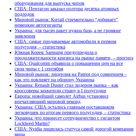
оборудования для выпуска чипов
США: Пентагон заказал полтора десятка атомных
подлодок
Мировой рынок: Китай стремительно “добивает”
немецкие автогиганты
Украина: для тысяч ракет нужна база, а не громкие
заявления
США: самые продаваемые автомобили в первом
полугодия, – статистика
Южная Корея: Samsung предупредила о
продолжительности кризиса на рынке памяти, – прогноз
США: Qualcomm объявила о повышении цен на все
свои чипы с 1 сентября
Мировой рынок: лицензия на Patriot под сомнением –
как это повлияет на оборону Украины
Украина: Renault Duster стал лидером рынка – как
кроссоверы захватили страну в I полугодии
Европа: новейший самолет Airbus установил
впечатляющий мировой рекорд
Украина: США остались главным поставщиком
легковушек по итогам первого полугодия, – статистика
Украина: что принесет сотрудничество с гигантом
Lockheed Martin?
США: Nvidia лишилась статуса самой дорогой компании
мира