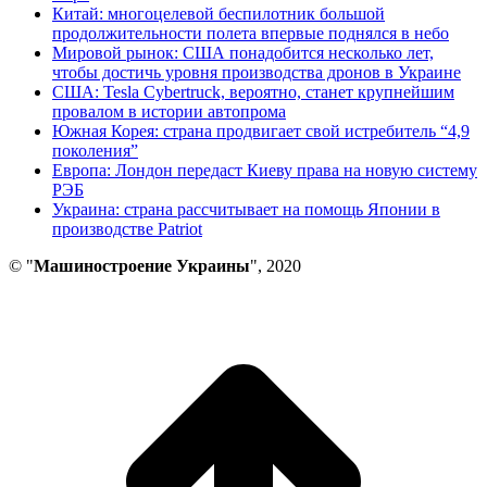
Китай: многоцелевой беспилотник большой
продолжительности полета впервые поднялся в небо
Мировой рынок: США понадобится несколько лет,
чтобы достичь уровня производства дронов в Украине
США: Tesla Cybertruck, вероятно, станет крупнейшим
провалом в истории автопрома
Южная Корея: страна продвигает свой истребитель “4,9
поколения”
Европа: Лондон передаст Киеву права на новую систему
РЭБ
Украина: страна рассчитывает на помощь Японии в
производстве Patriot
© "
Машиностроение Украины
", 2020
В