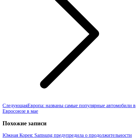
Следующая
Следующая
Европа: названы самые популярные автомобили в
запись:
Евросоюзе в мае
Похожие записи
Южная Корея: Samsung предупредила о продолжительности