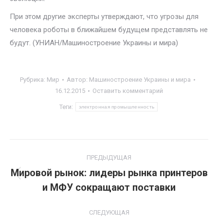
При этом другие эксперты утверждают, что угрозы для
человека роботы в ближайшем будущем представлять не
будут. (УНИАН/Машиностроение Украины и мира)
Рубрика:
Мир
Автор:
Машиностроение Украины и мира
16.12.2015
Оставить комментарий
Теги:
электронная промышленность
Навигация
ПРЕДЫДУЩАЯ
по
Мировой рынок: лидеры рынка принтеров
Предыдущая
и МФУ сокращают поставки
записям
запись:
СЛЕДУЮЩАЯ