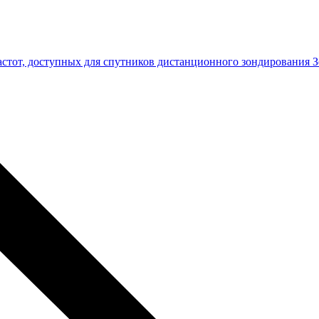
астот, доступных для спутников дистанционного зондирования 