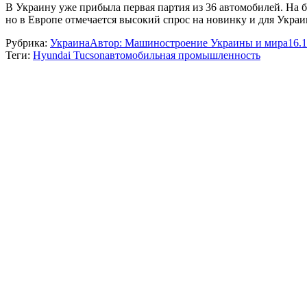
В Украину уже прибыла первая партия из 36 автомобилей. На б
но в Европе отмечается высокий спрос на новинку и для Украи
Рубрика:
Украина
Автор:
Машиностроение Украины и мира
16.
Теги:
Hyundai Tucson
автомобильная промышленность
Навигация
по
записям