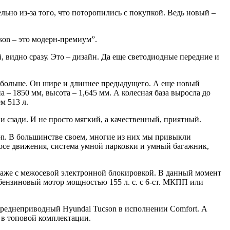
льно из-за того, что поторопились с покупкой. Ведь новый –
son – это модерн-премиум”.
, видно сразу. Это – дизайн. Да еще светодиодные передние и
тал больше. Он шире и длиннее предыдущего. А еще новый
 – 1850 мм, высота – 1,645 мм. А колесная база выросла до
м 513 л.
и сзади. И не просто мягкий, а качественный, приятный.
n. В большинстве своем, многие из них мы привыкли
лосе движения, система умной парковки и умный багажник,
 даже с межосевой электронной блокировкой. В данный момент
бензиновый мотор мощностью 155 л. с. с 6-ст. МКПП или
 переднеприводный Hyundai Tucson в исполнении Comfort. А
n в топовой комплектации.