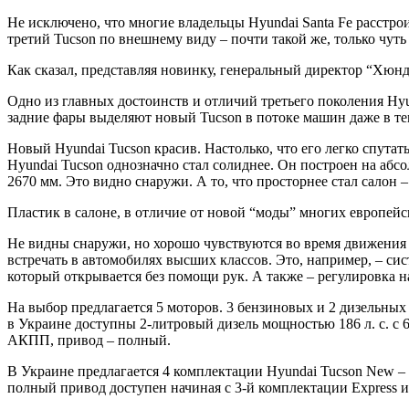
Не исключено, что многие владельцы Hyundai Santa Fe расстрои
третий Tucson по внешнему виду – почти такой же, только чут
Как сказал, представляя новинку, генеральный директор “Хюнд
Одно из главных достоинств и отличий третьего поколения Hyu
задние фары выделяют новый Tucson в потоке машин даже в те
Новый Hyundai Tucson красив. Настолько, что его легко спутат
Hyundai Tucson однозначно стал солиднее. Он построен на абсо
2670 мм. Это видно снаружи. А то, что просторнее стал салон 
Пластик в салоне, в отличие от новой “моды” многих европейск
Не видны снаружи, но хорошо чувствуются во время движения
встречать в автомобилях высших классов. Это, например, – си
который открывается без помощи рук. А также – регулировка н
На выбор предлагается 5 моторов. 3 бензиновых и 2 дизельны
в Украине доступны 2-литровый дизель мощностью 186 л. с. с
АКПП, привод – полный.
В Украине предлагается 4 комплектации Hyundai Tucson New – C
полный привод доступен начиная с 3-й комплектации Express и 