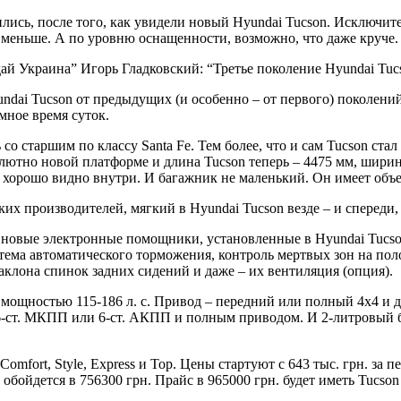
лись, после того, как увидели новый Hyundai Tucson. Исключите
ь меньше. А по уровню оснащенности, возможно, что даже круче.
ай Украина” Игорь Гладковский: “Третье поколение Hyundai Tuc
ndai Tucson от предыдущих (и особенно – от первого) поколений
мное время суток.
ь со старшим по классу Santa Fe. Тем более, что и сам Tucson с
лютно новой платформе и длина Tucson теперь – 4475 мм, ширина
– хорошо видно внутри. И багажник не маленький. Он имеет объе
их производителей, мягкий в Hyundai Tucson везде – и спереди, 
 новые электронные помощники, установленные в Hyundai Tucso
стема автоматического торможения, контроль мертвых зон на по
аклона спинок задних сидений и даже – их вентиляция (опция).
х мощностью 115-186 л. с. Привод – передний или полный 4х4 и
 6-ст. МКПП или 6-ст. АКПП и полным приводом. И 2-литровый 
omfort, Style, Express и Тоp. Цены стартуют с 643 тыс. грн. за
обойдется в 756300 грн. Прайс в 965000 грн. будет иметь Tucso