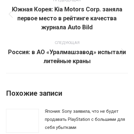
по
Южная Корея: Kia Motors Corp. заняла
первое место в рейтинге качества
Предыдущая
записям
запись:
журнала Auto Bild
СЛЕДУЮЩАЯ
Россия: в АО «Уралмашзавод» испытали
Следующая
литейные краны
запись:
Похожие записи
Япония: Sony заявила, что не будет
продавать PlayStation с большими для
себя убытками