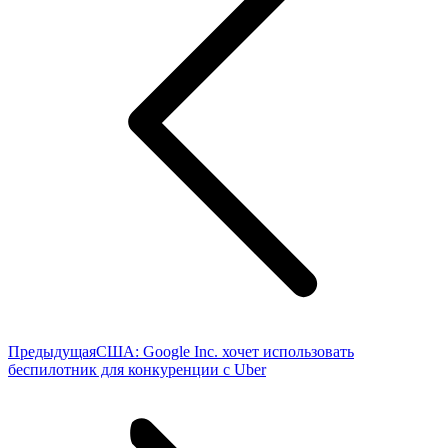
Предыдущая
Предыдущая
США: Google Inc. хочет использовать
запись:
беспилотник для конкуренции с Uber