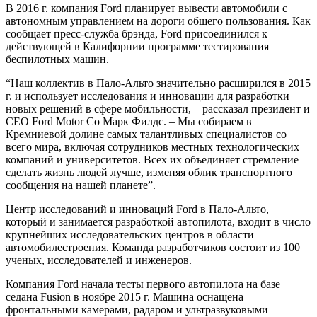
В 2016 г. компания Ford планирует вывести автомобили с
автономным управлением на дороги общего пользования. Как
сообщает пресс-служба брэнда, Ford присоединился к
действующей в Калифорнии программе тестирования
беспилотных машин.
“Наш коллектив в Пало-Альто значительно расширился в 2015
г. и использует исследования и инновации для разработки
новых решений в сфере мобильности, – рассказал президент и
CEO Ford Motor Co Марк Филдс. – Мы собираем в
Кремниевой долине самых талантливых специалистов со
всего мира, включая сотрудников местных технологических
компаний и университетов. Всех их объединяет стремление
сделать жизнь людей лучше, изменяя облик транспортного
сообщения на нашей планете”.
Центр исследований и инноваций Ford в Пало-Альто,
который и занимается разработкой автопилота, входит в число
крупнейших исследовательских центров в области
автомобилестроения. Команда разработчиков состоит из 100
ученых, исследователей и инженеров.
Компания Ford начала тесты первого автопилота на базе
седана Fusion в ноябре 2015 г. Машина оснащена
фронтальными камерами, радаром и ультразвуковыми