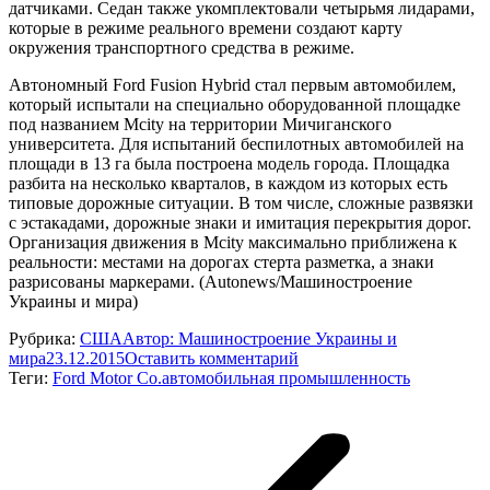
датчиками. Седан также укомплектовали четырьмя лидарами,
которые в режиме реального времени создают карту
окружения транспортного средства в режиме.
Автономный Ford Fusion Hybrid стал первым автомобилем,
который испытали на специально оборудованной площадке
под названием Mcity на территории Мичиганского
университета. Для испытаний беспилотных автомобилей на
площади в 13 га была построена модель города. Площадка
разбита на несколько кварталов, в каждом из которых есть
типовые дорожные ситуации. В том числе, сложные развязки
с эстакадами, дорожные знаки и имитация перекрытия дорог.
Организация движения в Mcity максимально приближена к
реальности: местами на дорогах стерта разметка, а знаки
разрисованы маркерами. (Autonews/Машиностроение
Украины и мира)
Рубрика:
США
Автор:
Машиностроение Украины и
мира
23.12.2015
Оставить комментарий
Теги:
Ford Motor Co.
автомобильная промышленность
Навигация
по
записям