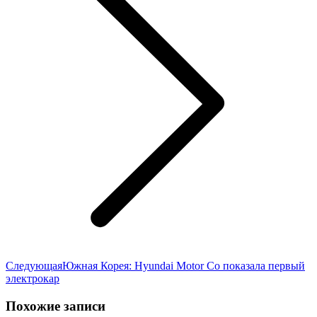
Следующая
Следующая
Южная Корея: Hyundai Motor Co показала первый
запись:
электрокар
Похожие записи