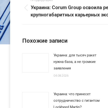
по
Украина: Corum Group освоила р
Предыдущая
крупногабаритных карьерных эк
записям
запись:
Похожие записи
Украина: для тысяч ракет
нужна база, а не громкие
заявления
04.08.2026
Украина: что принесет
сотрудничество с гигантом
Lockheed Martin?