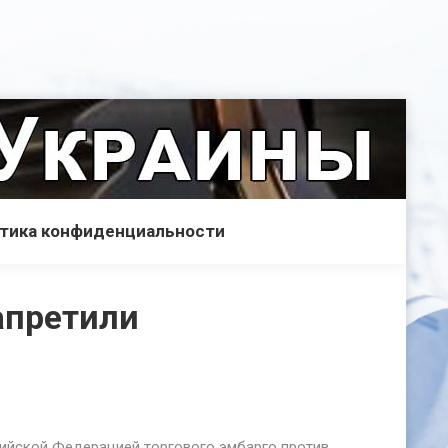
тика конфиденциальности
апретили
сийской Федерацией торгового эмбарго против