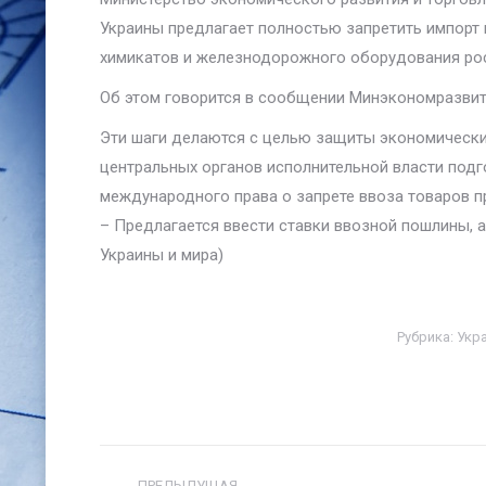
Украины предлагает полностью запретить импорт мя
химикатов и железнодорожного оборудования росс
Об этом говорится в сообщении Минэкономразвити
Эти шаги делаются с целью защиты экономических
центральных органов исполнительной власти под
международного права о запрете ввоза товаров п
– Предлагается ввести ставки ввозной пошлины, а
Украины и мира)
Рубрика:
Укр
Навигация
ПРЕДЫДУЩАЯ