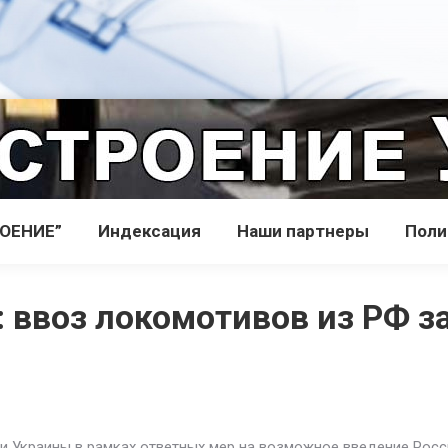
РОЕНИЕ”
Индекcация
Наши партнеры
Поли
: ввоз локомотивов из РФ з
ли Украины в рамках ответных мер на возможное введение Рос