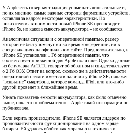
У Apple есть скверная традиция упоминать лишь сильные и,
по их мнению, самые важные стороны фирменных устройств,
оставляя за кадром некоторые характеристики. По
показателям автономности новый iPhone SE превосходит
iPhone 5s, но какова емкость аккумулятора – не сообщается.
Аналогичная ситуация и с оперативной памятью, размер
которой не был упомянут ни во время конференции, ни в
спецификациях на официальном сайте. Предположительно, в
iPhone SE установлен 1 Гб оперативной памяти, что
соответствует привычной для Apple политике. Однако данные
из бенчмарка AnTuTu говорят об обратном и свидетельствуют
о 2 Гб ОЗУ. Ответ на вопрос, сколько же в действительности
оперативной памяти имеется в наличии у iPhone SE, покажет
“вскрытие” смартфона, которое команда iFixit или кто-либо
другой проведет в ближайшее время.
Узнать показатель емкости аккумулятора, как было отмечено
выше, пока что проблематично – Apple такой информации не
публиковала.
Если верить производителю, iPhone SE является лидером по
продолжительности функционирования на одном заряде
батареи. Ей удалось обойти как морально и технически