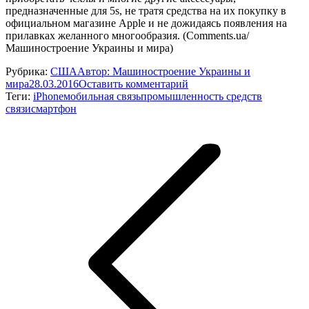
предназначенные для 5s, не тратя средства на их покупку в
официальном магазине Apple и не дожидаясь появления на
прилавках желанного многообразия. (Comments.ua/
Машиностроение Украины и мира)
Рубрика:
США
Автор:
Машиностроение Украины и
мира
28.03.2016
Оставить комментарий
Теги:
iPhone
мобильная связь
промышленность средств
связи
смартфон
Навигация
по
записям