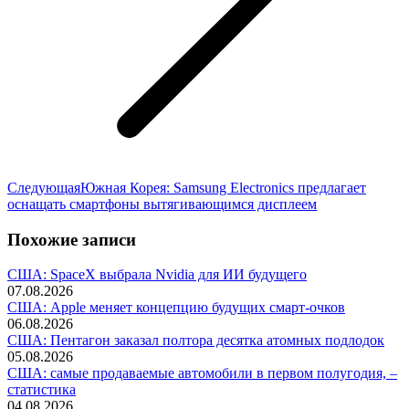
Следующая
Следующая
Южная Корея: Samsung Electronics предлагает
запись:
оснащать смартфоны вытягивающимся дисплеем
Похожие записи
США: SpaceX выбрала Nvidia для ИИ будущего
07.08.2026
США: Apple меняет концепцию будущих смарт-очков
06.08.2026
США: Пентагон заказал полтора десятка атомных подлодок
05.08.2026
США: самые продаваемые автомобили в первом полугодия, –
статистика
04.08.2026