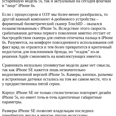
устаревшую модель 5s, так и актуальный на сегодня флагман
в “лице” iPhone 6s.
Если с процессором и ОЗУ мы более-менее разобрались, то
другой важный компонент 4-дюймового устройства –
фирменный биометрический сканер TouchID – оказался
позаимствованным с iPhone 5s. Вследствие этого скорость
срабатывания датчика первого поколения заметно отстает от
быстродействия сканера для снятия отпечатка пальца в iPhone
6s. Разумеется, на комфорте повседневного использования сей
факт вряд ли отразится и тем более превратится в критичный
недостаток для поклонников брэнда, но “осадок” из-за
решения Apple сэкономить на комплектующих имеется.
Сравнивать визуально упомянутые модели даже нет смысла,
так как iPhone SE кажется лишь незначительно
видоизмененной версией iPhone 5s. Камеры, кнопки, разъемы
и встроенные датчики остались на том же самом месте, что и
у предшественника пятой серии.
Корпус iPhone SE не только стилистически повторяет дизайн
iPhone 5s, но имеет точь-в-точь идентичные габаритные
параметры.
Размеры iPhone SE позволят владельцам последних
приобретать чехлы и многие другие аксессуары,