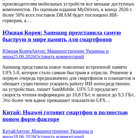
производителям мобильных устройств все меньше доступных
компонентов. По оценкам издания MyDrivers, к концу 2026 г.
более 50% всех поставок DRAM будет поглощено ИИ-
серверам, а…
Южная Корея: Samsung представила самую
быструю в мире память для смартфонов
Южная Корея
Автор:
Машиностроение Украины и
мира
25.06.2026
Оставить комментарий
Samsung представила новое поколение встроенной памяти
UFS 5.0, которое стало самым быстрым в отрасли. Решение в
первую очередь предназначено для смартфонов и планшетов и
обещает существенно ускорить работу ИИ непосредственно
на устройствах, пишет SamMobile. UFS 5.0 предлагает
скорость чтения информации до 10,8 ГБ/с и записи до 9,5 ГБ/с.
Это более чем вдвое превышает показатели UFS…
Китай: Huawei готовит смартфон в полностью
новом форм-факторе
Китай
Автор:
Машиностроение Украины и
мира
18.06.2026
Оставить комментарий