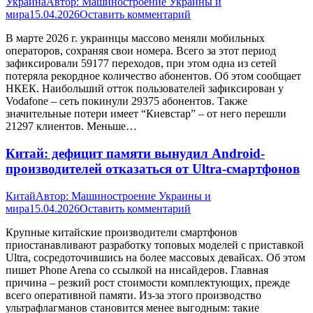
Украина
Автор:
Машиностроение Украины и
мира
15.04.2026
Оставить комментарий
В марте 2026 г. украинцы массово меняли мобильных
операторов, сохраняя свои номера. Всего за этот период
зафиксировали 59177 переходов, при этом одна из сетей
потеряла рекордное количество абонентов. Об этом сообщает
НКЕК. Наибольший отток пользователей зафиксирован у
Vodafone – сеть покинули 29375 абонентов. Также
значительные потери имеет “Киевстар” – от него перешли
21297 клиентов. Меньше…
Китай: дефицит памяти вынудил Android-
производителей отказаться от Ultra-смартфонов
Китай
Автор:
Машиностроение Украины и
мира
15.04.2026
Оставить комментарий
Крупные китайские производители смартфонов
приостанавливают разработку топовых моделей с приставкой
Ultra, сосредоточившись на более массовых девайсах. Об этом
пишет Phone Arena со ссылкой на инсайдеров. Главная
причина – резкий рост стоимости комплектующих, прежде
всего оперативной памяти. Из-за этого производство
ультрафлагманов становится менее выгодным: такие