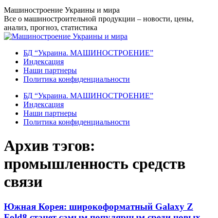
Перейти
Машиностроение Украины и мира
к
Все о машиностроительной продукции – новости, цены,
содержанию
анализ, прогноз, статистика
БД “Украина. МАШИНОСТРОЕНИЕ”
Индекcация
Наши партнеры
Политика конфиденциальности
БД “Украина. МАШИНОСТРОЕНИЕ”
Индекcация
Наши партнеры
Политика конфиденциальности
Архив тэгов:
промышленность средств
связи
Южная Корея: широкоформатный Galaxy Z
Fold8 станет самым популярным среди новых