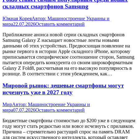
складных смартфонов Samsung
Южная Корея
Автор:
Машиностроение Украины и
мира
22.07.2026
Оставить комментарий
Приближение анонса новой серии складных смартфонов
Samsung Galaxy Z насыщает новостные ленты новыми
данными об этих устройствах. Предвосхищая появление на
рынке первого в истории Apple складного iPhone, которому
приписывается специфическое соотношение сторон, Samsung
пытается опередить конкурента со своим широкоформатным
Galaxy Z Fold8, рассчитывая на его высокую популярность в
рознице. В соответствии с этим убеждением, как…
Мировой рынок: дешевые смартфоны могут
исчезнуть уже в 2027 году
Мир
Автор:
Машиностроение Украины и
мира
07.07.2026
Оставить комментарий
Бюджетные смартфоны стоимостью до $200 уже в следующем
году могут стать редкостью или вовсе исчезнуть с прилавков.
Причина – стремительно растущий спрос на память DRAM
для систем искусственного интеллекта, который оставляет