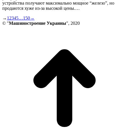
устройства получают максимально мощное “железо”, но
продаются хуже из-за высокой цены.…
→
1
2
3
4
5
…
150
→
© "
Машиностроение Украины
", 2020
В