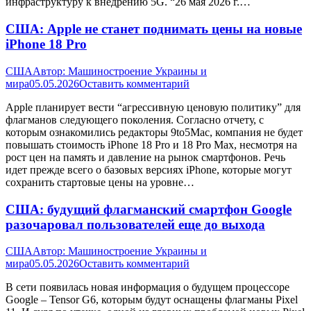
инфраструктуру к внедрению 5G. “26 мая 2026 г.…
США: Apple не станет поднимать цены на новые
iPhone 18 Pro
США
Автор:
Машиностроение Украины и
мира
05.05.2026
Оставить комментарий
Apple планирует вести “агрессивную ценовую политику” для
флагманов следующего поколения. Согласно отчету, с
которым ознакомились редакторы 9to5Mac, компания не будет
повышать стоимость iPhone 18 Pro и 18 Pro Maх, несмотря на
рост цен на память и давление на рынок смартфонов. Речь
идет прежде всего о базовых версиях iPhone, которые могут
сохранить стартовые цены на уровне…
США: будущий флагманский смартфон Google
разочаровал пользователей еще до выхода
США
Автор:
Машиностроение Украины и
мира
05.05.2026
Оставить комментарий
В сети появилась новая информация о будущем процессоре
Google – Tensor G6, которым будут оснащены флагманы Pixel