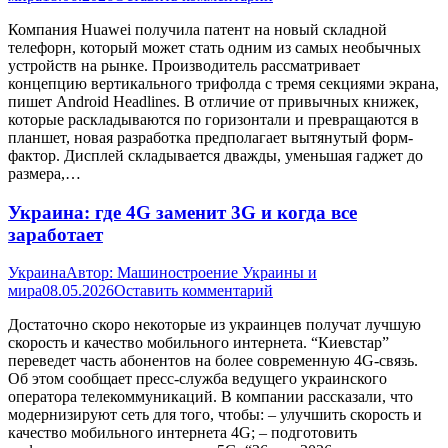
Компания Huawei получила патент на новый складной
телефорн, который может стать одним из самых необычных
устройств на рынке. Производитель рассматривает
концепцию вертикального трифолда с тремя секциями экрана,
пишет Android Headlines. В отличие от привычных книжек,
которые раскладываются по горизонтали и превращаются в
планшет, новая разработка предполагает вытянутый форм-
фактор. Дисплей складывается дважды, уменьшая гаджет до
размера,…
Украина: где 4G заменит 3G и когда все
заработает
Украина
Автор:
Машиностроение Украины и
мира
08.05.2026
Оставить комментарий
Достаточно скоро некоторые из украинцев получат лучшую
скорость и качество мобильного интернета. “Киевстар”
переведет часть абонентов на более современную 4G-связь.
Об этом сообщает пресс-служба ведущего украинского
оператора телекоммуникаций. В компании рассказали, что
модернизируют сеть для того, чтобы: – улучшить скорость и
качество мобильного интернета 4G; – подготовить