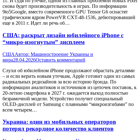
11. И судя по утечке, одной из главных проблемой новых Pixel
снова будет производительность в играх. По информации
9to5Google, вместо современного GPU Tensor G6 оснастят
графическим ядром PowerVR CXT-48-1536, дебютировавший
еще в 2011 г. Идет ли речь об…
США: раскрыт дизайн юбилейного iPhone с
“микро-изогнутым” дисплеем
США
Автор:
Машиностроение Украины и
мира
28.04.2026
Оставить комментарий
Слухи об юбилейном iPhone продолжают обрастать деталями
– и если верить новым утечкам, Apple готовит один из самых
радикальных редизайнов за всю историю брэнда. По
информации аналитиков и источников из цепочек поставок, к
20-летию смартфона в 2027 г. ожидается выход полностью
безрамочной модели. Устройство получит специальный
OLED-дисплей от Samsung с плавными “микроизгибами” по
всем четырем…
Украина: один из мобильных операторов
потерял рекордное количество клиентов