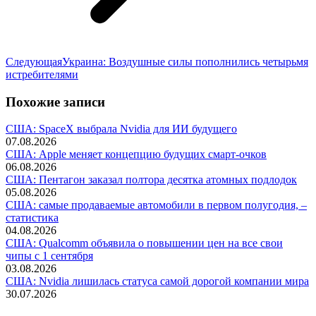
Следующая
Следующая
Украина: Воздушные силы пополнились четырьмя
запись:
истребителями
Похожие записи
США: SpaceX выбрала Nvidia для ИИ будущего
07.08.2026
США: Apple меняет концепцию будущих смарт-очков
06.08.2026
США: Пентагон заказал полтора десятка атомных подлодок
05.08.2026
США: самые продаваемые автомобили в первом полугодия, –
статистика
04.08.2026
США: Qualcomm объявила о повышении цен на все свои
чипы с 1 сентября
03.08.2026
США: Nvidia лишилась статуса самой дорогой компании мира
30.07.2026