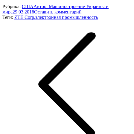
Рубрика:
США
Автор:
Машиностроение Украины и
мира
29.03.2016
Оставить комментарий
Теги:
ZTE Corp.
электронная промышленность
Навигация
по
записям