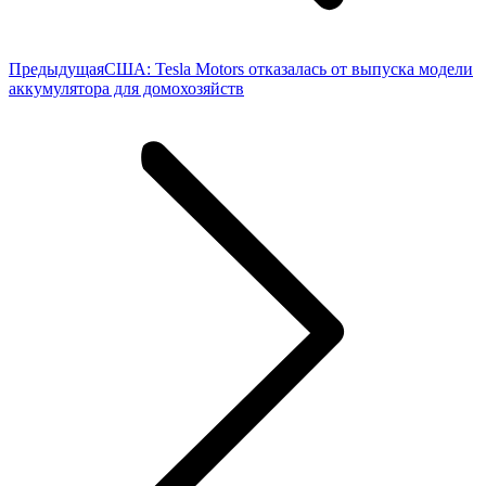
Предыдущая
Предыдущая
США: Tesla Motors отказалась от выпуска модели
запись:
аккумулятора для домохозяйств