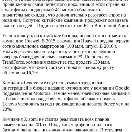
продвижению связи четвертого поколения. В этой стране на
смартфоны с поддержкой 4G можно обнаружить
значительные скидки, что дополнительно разогреет спрос на
новинки. Попутно китайские компании продолжат осваивать
рынки соседей – Индии и других стран Юго-Восточной Азии.
Если взглянуть на китайские брэнды, первой стоит отметить
компанию Huawei. В 2015 г. компания Huawei продала первую
сотню миллионов смартфонов (108 млн. штук). В 2016 г.
Huawei рассчитывает закрепить успех, не в последнюю
очередь благодаря новому флагману P9. По оценкам
TrendForce, компания сможет за год продать 130 млн.
смартфонов, что будет соответствовать годовому росту
объемов на 16,7%.
Компания Lenovo все еще испытывает трудности с
интеграцией в бизнес недавно купленного у компании Google
подразделения Motorola. Тем не менее, значительные вливания
в бизнес по производству смартфонов обещают помочь
Lenovo увеличить за год производство аппаратов более чем на
20%.
Компания Xiaomi не смогла реализовать всех планов,
намеченных на 2015 г. Продажи смартфонов под этим
брэндом оказались несколько ниже ожидаемых. В текущем