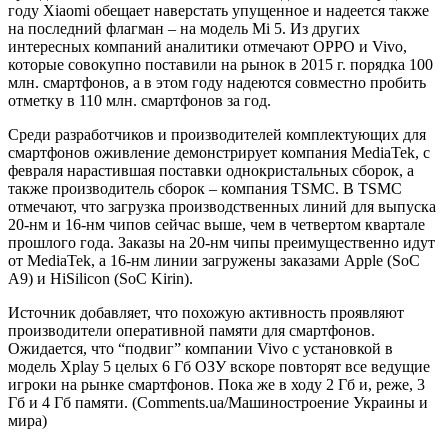
году Xiaomi обещает наверстать упущенное и надеется также
на последний флагман – на модель Mi 5. Из других
интересных компаний аналитики отмечают OPPO и Vivo,
которые совокупно поставили на рынок в 2015 г. порядка 100
млн. смартфонов, а в этом году надеются совместно пробить
отметку в 110 млн. смартфонов за год.
Среди разработчиков и производителей комплектующих для
смартфонов оживление демонстрирует компания MediaTek, с
февраля нарастившая поставки однокристальных сборок, а
также производитель сборок – компания TSMC. В TSMC
отмечают, что загрузка производственных линий для выпуска
20-нм и 16-нм чипов сейчас выше, чем в четвертом квартале
прошлого года. Заказы на 20-нм чипы преимущественно идут
от MediaTek, а 16-нм линии загружены заказами Apple (SoC
A9) и HiSilicon (SoC Kirin).
Источник добавляет, что похожую активность проявляют
производители оперативной памяти для смартфонов.
Ожидается, что “подвиг” компании Vivo с установкой в
модель Xplay 5 целых 6 Гб ОЗУ вскоре повторят все ведущие
игроки на рынке смартфонов. Пока же в ходу 2 Гб и, реже, 3
Гб и 4 Гб памяти. (Comments.ua/Машиностроение Украины и
мира)