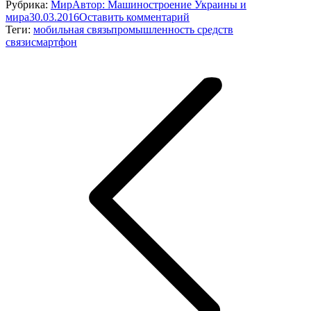
Рубрика:
Мир
Автор:
Машиностроение Украины и
мира
30.03.2016
Оставить комментарий
Теги:
мобильная связь
промышленность средств
связи
смартфон
Навигация
по
записям