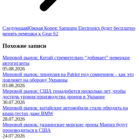
Следующая
Следующая
Южная Корея: Samsung Electronics будет бесплатно
запись:
менять ремешки к Gear S2
Похожие записи
Мировой рынок: Китай стремительно “добивает” немецкие
автогиганты
05.08.2026
Мировой рынок: лицензия на Patriot под сомнением – как это
повлияет на оборону Украины
03.08.2026
Мировой рынок: США понадобится несколько лет, чтобы
достичь уровня производства дронов в Украине
30.07.2026
Мировой рынок: китайские автомобили стали обходить на
краш-тестах даже BMW
28.07.2026
Мировой рынок: украинские морские дроны Magura будут
производиться в США
24.07.2026